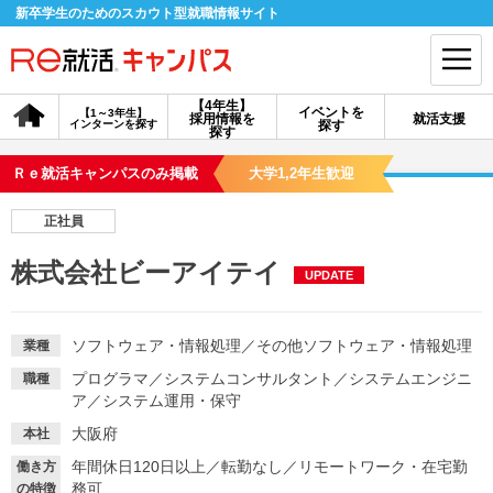
新卒学生のためのスカウト型就職情報サイト
【4年生】
イベントを
【1～3年生】
採用情報を
就活支援
インターンを探す
探す
会員登録
ログイン
探す
Ｒｅ就活キャンパスのみ掲載
大学1,2年生歓迎
会員ID・パスワードを忘れた方はこちら
正社員
探す
株式会社ビーアイテイ
UPDATE
【4年生】
【4年生】
【1～3年生】
採用情報を探す
説明会を探す
インターンを探す
ソフトウェア・情報処理
／
その他ソフトウェア・情報処理
業種
プログラマ
／
システムコンサルタント
／
システムエンジニ
職種
ア
／
システム運用・保守
イベントを探す
スカウト
お知らせ
大阪府
本社
年間休日120日以上
／
転勤なし
／
リモートワーク・在宅勤
働き方
就活ノウハウ・サポート
務可
の特徴