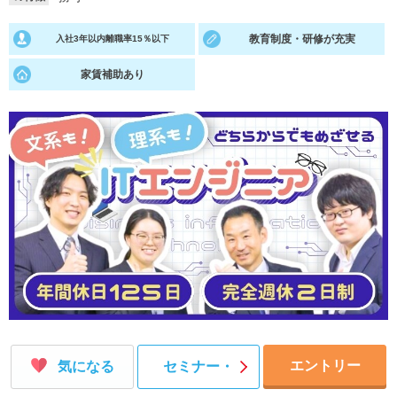
就活支援
就活コラム
教育制度・研修が充実
入社3年以内離職率15％以下
就活ノウハウが満載！
お役立ち記事・相談室など
家賃補助あり
適職診断
就活チャンネル
あなたに合う仕事を診断！
動画で対策講座をチェック
就活ニュースペーパー
よくある質問
就活時事ニュースを更新
不明点があればこちら
エントリー
気になる
セミナー・