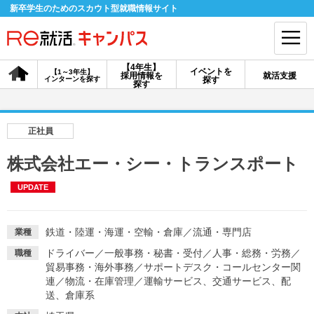
新卒学生のためのスカウト型就職情報サイト
【4年生】
イベントを
【1～3年生】
採用情報を
就活支援
インターンを探す
探す
会員登録
ログイン
探す
会員ID・パスワードを忘れた方はこちら
正社員
探す
株式会社エー・シー・トランスポート
UPDATE
【4年生】
【4年生】
【1～3年生】
採用情報を探す
説明会を探す
インターンを探す
鉄道・陸運・海運・空輸・倉庫
／
流通・専門店
業種
ドライバー
／
一般事務・秘書・受付
／
人事・総務・労務
／
職種
イベントを探す
スカウト
お知らせ
貿易事務・海外事務
／
サポートデスク・コールセンター関
連
／
物流・在庫管理
／
運輸サービス、交通サービス、配
送、倉庫系
就活ノウハウ・サポート