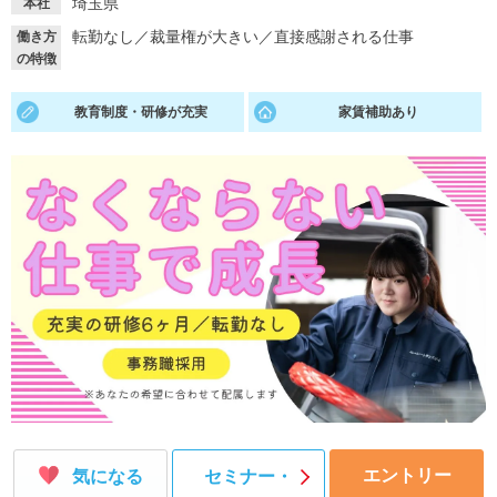
埼玉県
本社
転勤なし
／
裁量権が大きい
／
直接感謝される仕事
働き方
就活支援
就活コラム
の特徴
就活ノウハウが満載！
お役立ち記事・相談室など
教育制度・研修が充実
家賃補助あり
適職診断
就活チャンネル
あなたに合う仕事を診断！
動画で対策講座をチェック
就活ニュースペーパー
よくある質問
就活時事ニュースを更新
不明点があればこちら
エントリー
気になる
セミナー・