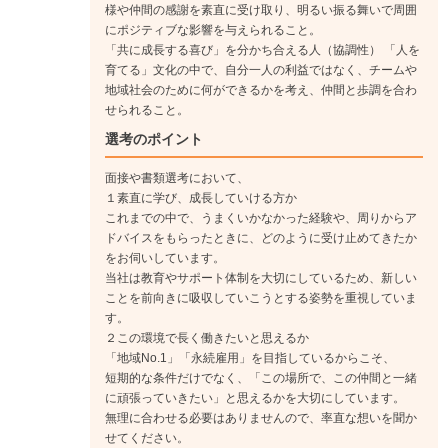
様や仲間の感謝を素直に受け取り、明るい振る舞いで周囲
にポジティブな影響を与えられること。
「共に成長する喜び」を分かち合える人（協調性） 「人を
育てる」文化の中で、自分一人の利益ではなく、チームや
地域社会のために何ができるかを考え、仲間と歩調を合わ
せられること。
選考のポイント
面接や書類選考において、
１素直に学び、成長していける方か
これまでの中で、うまくいかなかった経験や、周りからア
ドバイスをもらったときに、どのように受け止めてきたか
をお伺いしています。
当社は教育やサポート体制を大切にしているため、新しい
ことを前向きに吸収していこうとする姿勢を重視していま
す。
２この環境で長く働きたいと思えるか
「地域No.1」「永続雇用」を目指しているからこそ、
短期的な条件だけでなく、「この場所で、この仲間と一緒
に頑張っていきたい」と思えるかを大切にしています。
無理に合わせる必要はありませんので、率直な想いを聞か
せてください。