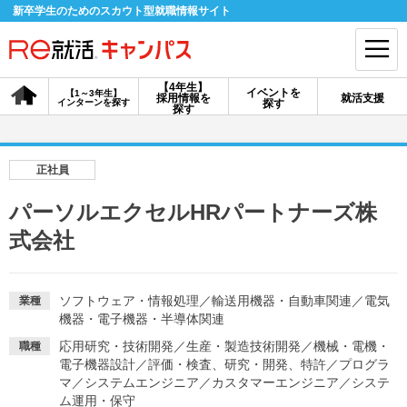
新卒学生のためのスカウト型就職情報サイト
【4年生】
イベントを
【1～3年生】
採用情報を
就活支援
インターンを探す
探す
会員登録
ログイン
探す
会員ID・パスワードを忘れた方はこちら
正社員
探す
パーソルエクセルHRパートナーズ株
式会社
【4年生】
【4年生】
【1～3年生】
採用情報を探す
説明会を探す
インターンを探す
ソフトウェア・情報処理
／
輸送用機器・自動車関連
／
電気
業種
機器・電子機器・半導体関連
イベントを探す
スカウト
お知らせ
応用研究・技術開発
／
生産・製造技術開発
／
機械・電機・
職種
電子機器設計
／
評価・検査、研究・開発、特許
／
プログラ
マ
／
システムエンジニア
／
カスタマーエンジニア
／
システ
就活ノウハウ・サポート
ム運用・保守