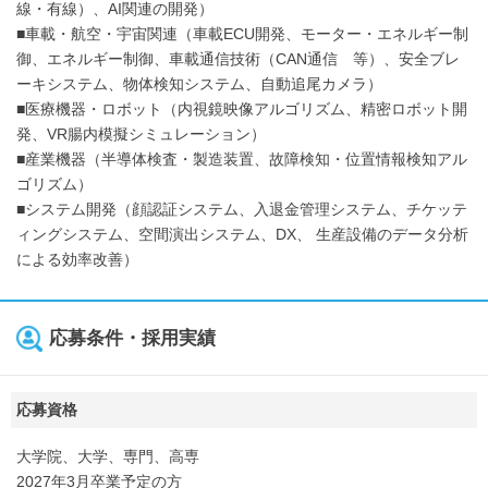
線・有線）、AI関連の開発）
■車載・航空・宇宙関連（車載ECU開発、モーター・エネルギー制
御、エネルギー制御、車載通信技術（CAN通信 等）、安全ブレ
ーキシステム、物体検知システム、自動追尾カメラ）
■医療機器・ロボット（内視鏡映像アルゴリズム、精密ロボット開
発、VR腸内模擬シミュレーション）
■産業機器（半導体検査・製造装置、故障検知・位置情報検知アル
ゴリズム）
■システム開発（顔認証システム、入退金管理システム、チケッテ
ィングシステム、空間演出システム、DX、 生産設備のデータ分析
による効率改善）
応募条件・採用実績
応募資格
大学院、大学、専門、高専
2027年3月卒業予定の方