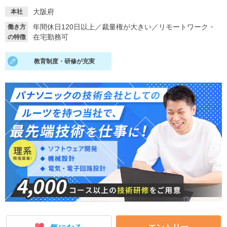
大阪府
本社
就活支援
就活コラム
年間休日120日以上
／
裁量権が大きい
／
リモートワーク・
働き方
就活ノウハウが満載！
お役立ち記事・相談室など
在宅勤務可
の特徴
適職診断
就活チャンネル
教育制度・研修が充実
あなたに合う仕事を診断！
動画で対策講座をチェック
就活ニュースペーパー
よくある質問
就活時事ニュースを更新
不明点があればこちら