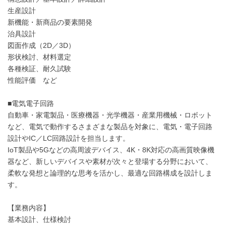
生産設計
新機能・新商品の要素開発
治具設計
図面作成（2D／3D）
形状検討、材料選定
各種検証、耐久試験
性能評価 など
■電気電子回路
自動車・家電製品・医療機器・光学機器・産業用機械・ロボット
など、電気で動作するさまざまな製品を対象に、電気・電子回路
設計やIC／LC回路設計を担当します。
IoT製品や5Gなどの高周波デバイス、4K・8K対応の高画質映像機
器など、新しいデバイスや素材が次々と登場する分野において、
柔軟な発想と論理的な思考を活かし、最適な回路構成を設計しま
す。
【業務内容】
基本設計、仕様検討