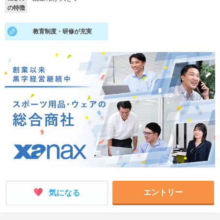
の特徴
就活支援
就活コラム
教育制度・研修が充実
就活ノウハウが満載！
お役立ち記事・相談室など
適職診断
就活チャンネル
あなたに合う仕事を診断！
動画で対策講座をチェック
就活ニュースペーパー
よくある質問
就活時事ニュースを更新
不明点があればこちら
エントリー
気になる