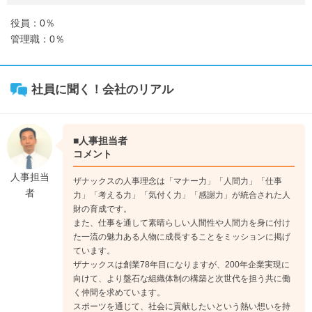
役員：0％
管理職：0％
社員に聞く！会社のリアル
■人事担当者
コメント
人事担当
ザナックスの人事理念は「マナー力」「人間力」「仕事
者
力」「考える力」「気付く力」「感謝力」が統合された人
財の育成です。
また、仕事を通して素晴らしい人間性や人間力を身に付け
た一流の魅力ある人物に成長することをミッションに掲げ
ています。
ザナックスは創業78年目になりますが、200年企業実現に
向けて、より盤石な組織体制の構築と次世代を担う共に働
く仲間を求めています。
スポーツを通じて、社会に貢献したいという熱い想いを持