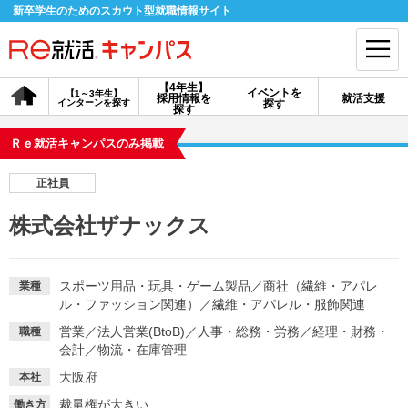
新卒学生のためのスカウト型就職情報サイト
【4年生】
イベントを
【1～3年生】
採用情報を
就活支援
インターンを探す
探す
会員登録
ログイン
探す
Ｒｅ就活キャンパスのみ掲載
会員ID・パスワードを忘れた方はこちら
正社員
探す
株式会社ザナックス
【4年生】
【4年生】
【1～3年生】
採用情報を探す
説明会を探す
インターンを探す
スポーツ用品・玩具・ゲーム製品
／
商社（繊維・アパレ
業種
ル・ファッション関連）
／
繊維・アパレル・服飾関連
営業
／
法人営業(BtoB)
／
人事・総務・労務
／
経理・財務・
職種
イベントを探す
スカウト
お知らせ
会計
／
物流・在庫管理
大阪府
本社
就活ノウハウ・サポート
裁量権が大きい
働き方