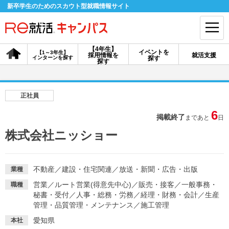
新卒学生のためのスカウト型就職情報サイト
【4年生】
イベントを
【1～3年生】
採用情報を
就活支援
インターンを探す
探す
会員登録
ログイン
探す
会員ID・パスワードを忘れた方はこちら
正社員
探す
6
掲載終了
まであと
日
株式会社ニッショー
【4年生】
【4年生】
【1～3年生】
採用情報を探す
説明会を探す
インターンを探す
不動産
／
建設・住宅関連
／
放送・新聞・広告・出版
業種
営業
／
ルート営業(得意先中心)
／
販売・接客
／
一般事務・
職種
イベントを探す
スカウト
お知らせ
秘書・受付
／
人事・総務・労務
／
経理・財務・会計
／
生産
管理・品質管理・メンテナンス
／
施工管理
就活ノウハウ・サポート
愛知県
本社