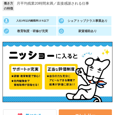
月平均残業20時間未満
／
直接感謝される仕事
働き方
の特徴
就活支援
就活コラム
就活ノウハウが満載！
お役立ち記事・相談室など
シェアトップクラス事業あり
入社3年以内離職率15％以下
適職診断
就活チャンネル
教育制度・研修が充実
家賃補助あり
あなたに合う仕事を診断！
動画で対策講座をチェック
就活ニュースペーパー
よくある質問
就活時事ニュースを更新
不明点があればこちら