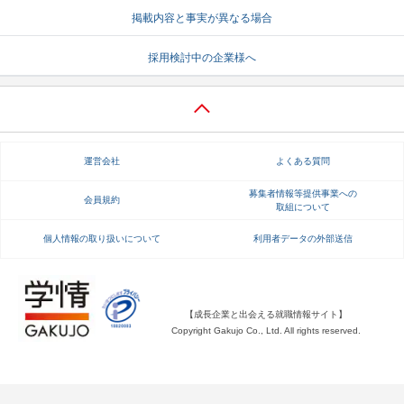
掲載内容と事実が異なる場合
就活支援
就活コラム
採用検討中の企業様へ
就活ノウハウが満載！
お役立ち記事・相談室など
適職診断
就活チャンネル
あなたに合う仕事を診断！
動画で対策講座をチェック
運営会社
よくある質問
就活ニュースペーパー
よくある質問
就活時事ニュースを更新
不明点があればこちら
募集者情報等提供事業への
会員規約
取組について
個人情報の取り扱いについて
利用者データの外部送信
【成長企業と出会える就職情報サイト】
Copyright Gakujo Co., Ltd. All rights reserved.