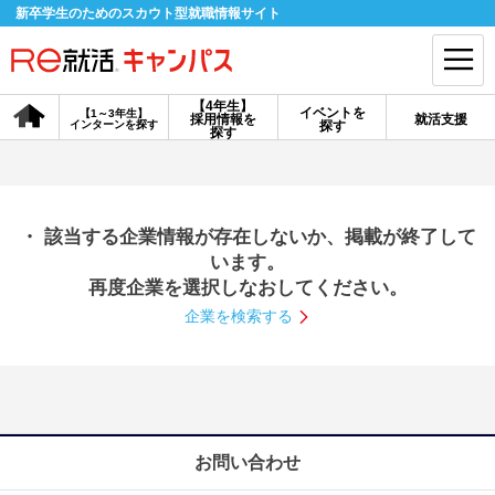
新卒学生のためのスカウト型就職情報サイト
【4年生】
イベントを
【1～3年生】
採用情報を
就活支援
インターンを探す
探す
会員登録
ログイン
探す
会員ID・パスワードを忘れた方はこちら
・ 該当する企業情報が存在しないか、掲載が終了して
探す
います。
再度企業を選択しなおしてください。
企業を検索する
【4年生】
【4年生】
【1～3年生】
採用情報を探す
説明会を探す
インターンを探す
イベントを探す
スカウト
お知らせ
お問い合わせ
就活ノウハウ・サポート