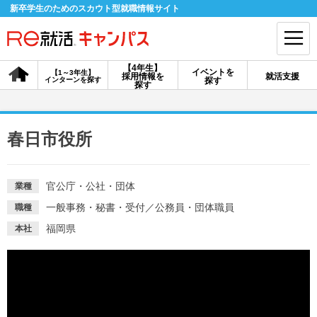
新卒学生のためのスカウト型就職情報サイト
【4年生】
イベントを
【1～3年生】
採用情報を
就活支援
インターンを探す
探す
会員登録
ログイン
探す
会員ID・パスワードを忘れた方はこちら
春日市役所
探す
官公庁・公社・団体
業種
【4年生】
【4年生】
【1～3年生】
一般事務・秘書・受付
／
公務員・団体職員
職種
採用情報を探す
説明会を探す
インターンを探す
福岡県
本社
イベントを探す
スカウト
お知らせ
就活ノウハウ・サポート