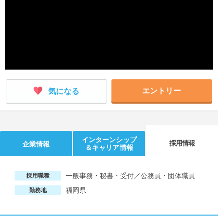
就活支援
就活コラム
就活ノウハウが満載！
お役立ち記事・相談室など
適職診断
就活チャンネル
あなたに合う仕事を診断！
動画で対策講座をチェック
就活ニュースペーパー
よくある質問
エントリー
気になる
就活時事ニュースを更新
不明点があればこちら
インターンシップ
採用情報
企業情報
＆キャリア情報
一般事務・秘書・受付／公務員・団体職員
採用職種
福岡県
勤務地