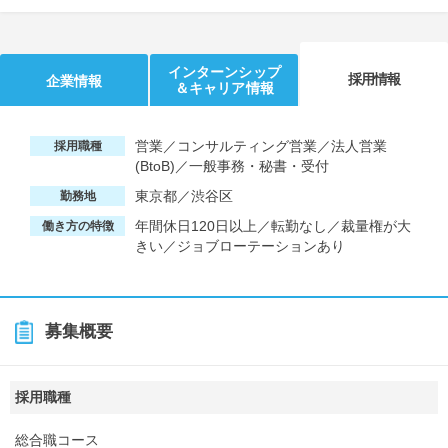
インターンシップ
採用情報
企業情報
＆キャリア情報
営業／コンサルティング営業／法人営業
採用職種
(BtoB)／一般事務・秘書・受付
東京都／渋谷区
勤務地
年間休日120日以上／転勤なし／裁量権が大
働き方の特徴
きい／ジョブローテーションあり
募集概要
採用職種
総合職コース