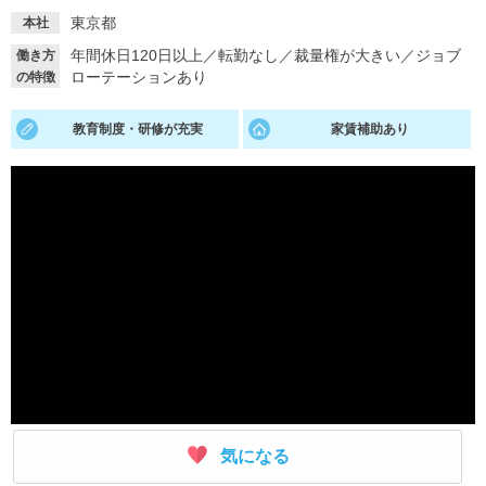
東京都
本社
就活支援
就活コラム
年間休日120日以上
／
転勤なし
／
裁量権が大きい
／
ジョブ
働き方
就活ノウハウが満載！
お役立ち記事・相談室など
ローテーションあり
の特徴
適職診断
就活チャンネル
教育制度・研修が充実
家賃補助あり
あなたに合う仕事を診断！
動画で対策講座をチェック
就活ニュースペーパー
よくある質問
就活時事ニュースを更新
不明点があればこちら
気になる