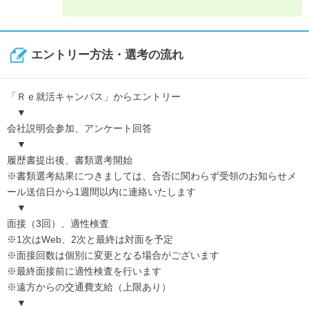
普段の営業活動以外に、後輩や新入社員に対しての指導やフォ
ローなど教育の部分にも携わってもらいます。
↓
《入社3年目》
エントリー方法・選考の流れ
チームリーダーとして「個人」だけではなく「チーム」を意識
してメンバーのマネジメントやフォローを行います。
「Ｒｅ就活キャンパス」からエントリー
チームとしての目標達成に向けて日々業務に取り組んでもらい
▼
ます。
会社説明会参加、アンケート回答
▼
プロジェクトマネージャー職の場合
履歴書提出後、書類選考開始
※書類選考結果につきましては、合否に関わらず受領のお知らせメ
プロジェクトマネージャーは、Webを活用して「クライアント
ール送信日から1週間以内に連絡いたします
の売上や利益拡大を支援する」ことが使命です。プロジェクト
▼
を円滑に進めることはもちろん、クライアントの窓口になり、
面接（3回）、適性検査
全体戦略の策定、新たな広告媒体の提案、有益な情報提供、課
※1次はWeb、2次と最終は対面を予定
題提起など、クライアントの売上拡大に貢献していきます。責
※面接回数は個別に変更となる場合がございます
任やプレッシャーは大きいですが、得られるやりがいはとても
※最終面接前に適性検査を行います
大きいお仕事です。
※遠方からの交通費支給（上限あり）
▼