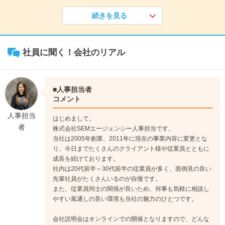
続きを見る
《入社1年目》
研修期間はレポート作成や広告入稿など主にExcelを使用しWe
bコンサルタントのサポート業務を。徐々にOJTを通じてWeb
社員に聞く！会社のリアル
マーケティングの基礎となるスキルを習得していきます。
↓
《入社2年目》
先輩のサポートを受けながら担当案件を持ち始めます。まずは
■人事担当者
小規模クライアントへの施策の提案から実際の広告運用、改善
コメント
施策の立案など、基本的な運用スキルを磨きつつ、運用結果報
人事担当
はじめまして。
告などのレポーティングも行います
者
株式会社SEMエージェンシー人事担当です。
↓
当社は2005年創業、2011年に現在の事業内容に変更とな
《入社3年目》
り、今日までたくさんのクライアント様や従業員とともに
徐々に先輩からの手を離れ、より難易度の高い中規模クライア
成長を続けております。
ントの担当や、営業部と共に新規提案に参加することも。マー
社内は20代前半～30代前半の従業員が多く、面倒見の良い
先輩社員がたくさんいるのが自慢です。
ケティングに関する幅広い知識を吸収しながらコンサルタント
また、従業員同士の関係が良いため、何事も気軽に相談し
として更にスキルを高めていきます
やすい風通しの良い環境も当社の魅力のひとつです。
会社説明会はオンラインでの開催となりますので、どんな
営業職の場合