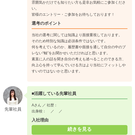
雰囲気かだけでも知りたい方も是非お気軽にご参加くださ
い。
セールス＆マーケティング（営業）のお仕事はWebコンサルテ
皆様のエントリー・ご参加をお待ちしております！
ィングを行う新規クライアントを開拓し提案を行うことです。
選考のポイント
一人ひとりにある程度裁量が与えられ、アタックする企業の選
定や営業手法も自身で決めることができます。
当社の選考に関しては知識より面接重視しております。
可能性がある業界に向けて、テレアポやメールのほかにセミナ
そのため特別な知識は必須条件ではないです。
ー参加や交流会主催、SNSの活用など、自分らしいやり方でア
何を考えているのか、履歴書や面接を通して自分の中のブ
レない“軸”をお聞かせいただければと思います。
プローチが出来ます。
素直に人の話を聞き自分の考えも述べることのできる方、
向上心を持って学んでいける方はより当社にフィットしや
すいのではないかと思います。
《入社1年目》
まずはWeb広告の知識を学びつつ、先輩社員の営業同行などを
行い営業のスキルを磨いていきます。
■活躍している先輩社員
1年目でも実際に提案書の作成や顧客獲得のアクションを行っ
てもらいます。
Aさん ／ 社歴：
先輩社員
↓
出身校： ／ ／
《入社2年目》
入社理由
基本的な営業活動や提案書作成・プレゼンは単独で行えるよう
続きを見る
になってもらいます。