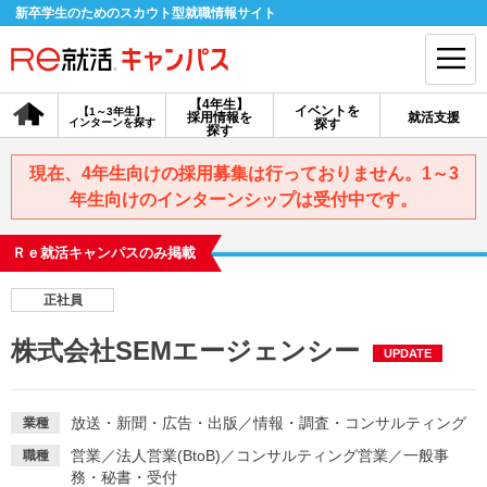
新卒学生のためのスカウト型就職情報サイト
【4年生】
イベントを
【1～3年生】
採用情報を
就活支援
インターンを探す
探す
会員登録
ログイン
探す
現在、4年生向けの採用募集は行っておりません。1～3
会員ID・パスワードを忘れた方はこちら
年生向けのインターンシップは受付中です。
探す
Ｒｅ就活キャンパスのみ掲載
正社員
【4年生】
【4年生】
【1～3年生】
採用情報を探す
説明会を探す
インターンを探す
株式会社SEMエージェンシー
UPDATE
イベントを探す
スカウト
お知らせ
放送・新聞・広告・出版
／
情報・調査・コンサルティング
業種
営業
／
法人営業(BtoB)
／
コンサルティング営業
／
一般事
職種
就活ノウハウ・サポート
務・秘書・受付