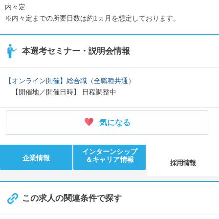
《入社1年目》
内々定
OJT形式でプロジェクトマネージャーとしての心構え、基礎ス
※内々定までの所要日数は約1ヵ月を想定しております。
キルを身に付けていきます。本配属後は、先輩の担当するクラ
イアントに同行しながら、数ヵ月後には1,2社のクライアントを
本選考セミナー・説明会情報
担当していただきます。
↓
《入社3年目》
【オンライン開催】総合職（全職種共通）
先輩のサポート無しで、基本は1人でクライアントを担当して
【開催地／開催日時】 日程調整中
いきます。新規提案にも参加し提案書の作成やプレゼンテーシ
ョンも行っていただきます。早いメンバーでは課長補佐になる
社員もいます！
気になる
↓
《入社6年目》
インターンシップ
大型クライアントを中心に、Web広告に限らず、オフライン広
企業情報
＆キャリア情報
採用情報
告やツールなど提案の幅を広げていきます。マネジメントの課
長コース、もしくは専門性を高めるためプロフェッショナルコ
ースに行くこともできます！
この求人の関連条件で探す