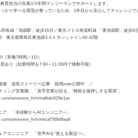
、教育担当の先輩が1年間マンツーマンでサポートします。
しっかり学べる環境が整っているため、1年目から安心してチャレンジで
JR各線「池袋駅」徒歩15分／東京メトロ有楽町線 「東池袋駅」徒歩6
013 東京都豊島区東池袋3-1-1 サンシャイン60 42階
7:30（実働7時間／1日）
度あり（始業時間を7:00～11:00内で移動可能）
後輩 成長ストーリー記事 採用note公開中 ／
ティング営業職 「若手営業が語る、”挑戦を後押しする環境”」
te.com/amivoice_hr/n/nafbdc029e1ac
ジニア 「未経験からAIエンジニアへ」
te.com/amivoice_hr/n/nbcaf788d9aa8
ェアエンジニア 「音声AIを“使える製品”へ」