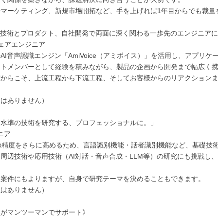
やマーケティング、新規市場開拓など、手を上げれば1年目からでも裁
I技術とプロダクト、自社開発で両面に深く関わる一歩先のエンジニア
ェアエンジニア
AI音声認識エンジン「AmiVoice（アミボイス）」を活用し、アプリ
クトメンバーとして経験を積みながら、製品の企画から開発まで幅広く
だからこそ、上流工程から下流工程、そしてお客様からのリアクション
駐はありません）
高水準の技術を研究する、プロフェッショナルに。」
ニア
iceの精度をさらに高めるため、言語識別機能・話者識別機能など、基礎
周辺技術や応用技術（AI対話・音声合成・LLM等）の研究にも挑戦し
は案件にもよりますが、自身で研究テーマを決めることもできます。
駐はありません）
員がマンツーマンでサポート》