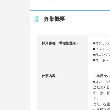
募集概要
採用職種（職種別選考）
■コンサル
■ソフトウ
■AIエンジ
■コーポレ
仕事内容
「業界No
■コンサル
当社のAI
中には、
す。
また、提
お客様と