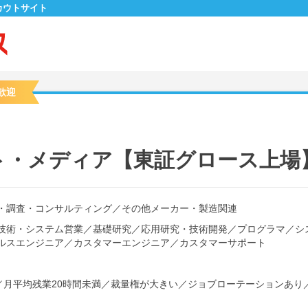
カウトサイト
歓迎
ト・メディア【東証グロース上場
・調査・コンサルティング
／
その他メーカー・製造関連
技術・システム営業
／
基礎研究
／
応用研究・技術開発
／
プログラマ
／
シ
ルスエンジニア
／
カスタマーエンジニア
／
カスタマーサポート
／
月平均残業20時間未満
／
裁量権が大きい
／
ジョブローテーションあり