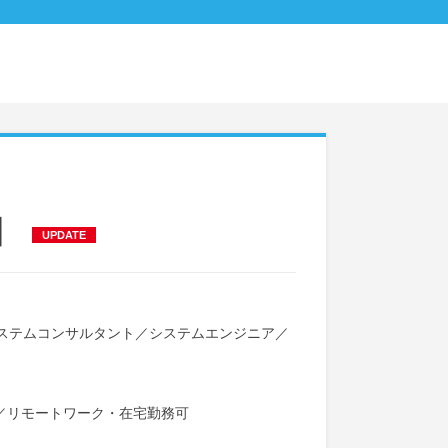
】
UPDATE
ステムコンサルタント
／
システムエンジニア
／
／
リモートワーク・在宅勤務可