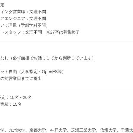
指定
ティング営業職：文理不問
ェアエンジニア：文理不問
ニア：理系（学部学科不問）
トスタッフ：文理不問 ※27卒は募集終了
考なし（必ず面接でお話ししてから判断しています）
付
ット自由（大学指定・OpenES等）
接の前営業日までに提出
予定：15名～20名
実績：15名
＞
大学、九州大学、京都大学、神戸大学、芝浦工業大学、信州大学、千葉