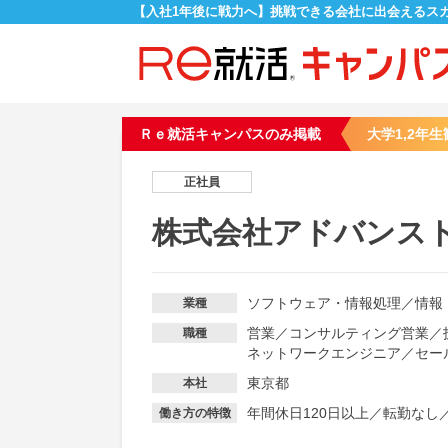
【入社1年後に戦力へ】挑戦できる会社に出会えるス
Ｒｅ就活キャンパスのみ掲載
大学1,2年生
正社員
株式会社アドバンス
ソフトウェア・情報処理
／
情報
業種
営業
／
コンサルティング営業
／
職種
ネットワークエンジニア
／
セー
東京都
本社
年間休日120日以上
／
転勤なし
働き方の特徴