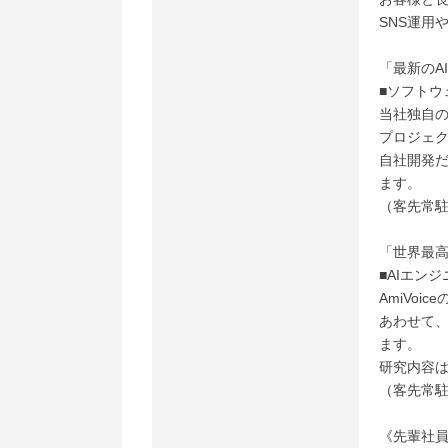
SNS運用
「最新のA
■ソフトウ
当社独自の
プロジェ
自社開発
ます。
（客先常
「世界最
■AIエンジ
AmiVo
あわせて、
ます。
研究内容
（客先常
《先輩社