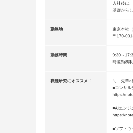
入社後は
基礎から
勤務地
東京本社（
〒170-0
勤務時間
9:30～1
時差勤務制
職種研究にオススメ！
＼ 先輩×
■コンサル
https://no
■AIエン
https://no
■ソフトウ