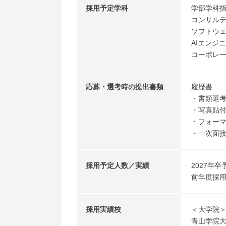
採用予定学科
学部学科
コンサル
ソフトウ
AIエンジ
コーポレー
応募・選考時の提出書類
履歴書
・書類選
・写真貼
・フォーマ
・一次面
採用予定人数／実績
2027年卒
前年度採用
採用実績校
＜大学院
青山学院