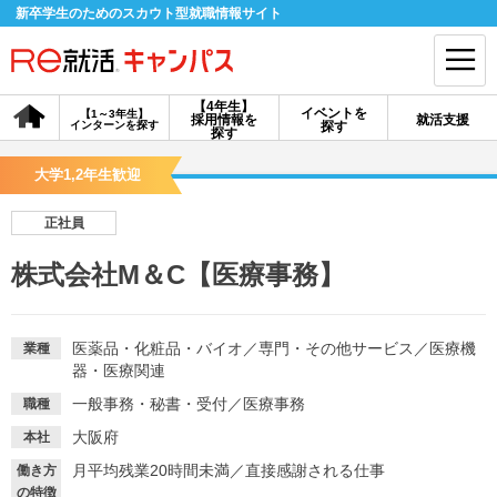
新卒学生のためのスカウト型就職情報サイト
【4年生】
イベントを
【1～3年生】
採用情報を
就活支援
インターンを探す
探す
会員登録
ログイン
探す
大学1,2年生歓迎
会員ID・パスワードを忘れた方はこちら
正社員
探す
株式会社M＆C【医療事務】
【4年生】
【4年生】
【1～3年生】
採用情報を探す
説明会を探す
インターンを探す
医薬品・化粧品・バイオ
／
専門・その他サービス
／
医療機
業種
器・医療関連
一般事務・秘書・受付
／
医療事務
職種
イベントを探す
スカウト
お知らせ
大阪府
本社
月平均残業20時間未満
／
直接感謝される仕事
働き方
就活ノウハウ・サポート
の特徴