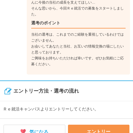
《入社5年目》
んに今後の当社の成長を支えてほしい…
5年目になると薬局内の事務長をお任せすることもあります。
そんな思いから、今回Ｒｅ就活での募集をスタートしまし
事務長として、管理薬剤師の方と一緒になって店舗管理をして
た。
いただきます。より責任の伴う役職にはなりますが、その分や
選考のポイント
りがいも多く感じていただけます！
当社の選考は、これまでのご経験を重視しているわけでは
ございません。
お会いしてあなたと当社、お互いの情報交換の場にしたい
と思っております。
ご興味をお持ちいただければ幸いです。ぜひお気軽にご応
募ください。
エントリー方法・選考の流れ
Ｒｅ就活キャンパスよりエントリーしてください。
エントリー
気になる