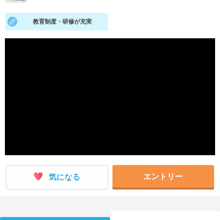
就活支援
就活コラム
教育制度・研修が充実
就活ノウハウが満載！
お役立ち記事・相談室など
適職診断
就活チャンネル
あなたに合う仕事を診断！
動画で対策講座をチェック
就活ニュースペーパー
よくある質問
就活時事ニュースを更新
不明点があればこちら
エントリー
気になる