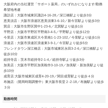
大阪府内の当社運営「サポート薬局」のいずれかになります/勤務
希望地考慮
諏訪店：大阪市城東区諏訪4-16-28／深江橋駅より徒歩3分
恵美須店：大阪市浪速区恵美須東3-6-10／新今宮駅より徒歩3分
巽店：大阪市生野区巽中1-23-6／北巽駅より徒歩1分
平野店：大阪市平野区平野南3-4-5／平野駅より徒歩12分
今里店：大阪市東成区大今里南1-1-23-102／今里駅より徒歩1分
浪速店：大阪市浪速区浪速東3-9-1／今宮駅より徒歩5分
フレンドタウン深江橋店：大阪市城東区永田3-2-6／深江橋駅より
徒歩10分
総持寺店：茨木市総持寺2-1-4／総持寺駅より徒歩3分
加美店：大阪市平野区加美鞍作3-10-19／加美駅・新加美駅より徒
歩10分
成育店:大阪市城東区成育4-20-19／関目成育駅より徒歩４分
布施店:（開局時期調整中）東大阪市長堂２-2-18／布施駅より徒歩
３分
勤務時間