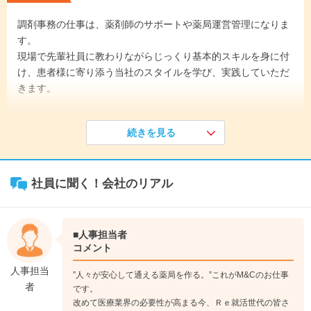
調剤事務の仕事は、薬剤師のサポートや薬局運営管理になりま
す。
現場で先輩社員に教わりながらじっくり基本的スキルを身に付
け、患者様に寄り添う当社のスタイルを学び、実践していただ
きます。
《入社1年目》
続きを見る
全体研修後、それぞれの配属先にて先輩社員のサポートから初
めていただきます。薬局専用のシステムを使って、患者様の情
報管理などをしていただきますので、不明な点は先輩に聞きな
社員に聞く！会社のリアル
がらじっくり学んでいきます。
↓
《入社2年目》
全体の薬局運営業務に慣れてくると、薬剤師のスタッフと協力
■人事担当者
して、介護施設に訪問していただく機会が増えてきます。少し
コメント
づつ担当の幅を広くしていただき、外出の機会も増えていきま
人事担当
”人々が安心して通える薬局を作る。”これがM&Cのお仕事
す。
者
です。
↓
改めて医療業界の必要性が高まる今、Ｒｅ就活世代の皆さ