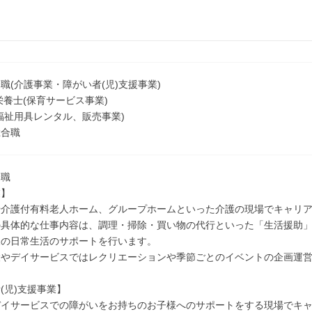
職(介護事業・障がい者(児)支援事業)
栄養士(保育サービス事業)
福祉用具レンタル、販売事業)
総合職
合職
業】
や介護付有料老人ホーム、グループホームといった介護の現場でキャリ
の具体的な仕事内容は、調理・掃除・買い物の代行といった「生活援助
様の日常生活のサポートを行います。
設やデイサービスではレクリエーションや季節ごとのイベントの企画運
(児)支援事業】
デイサービスでの障がいをお持ちのお子様へのサポートをする現場でキ