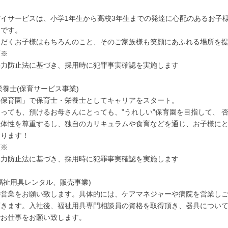
イサービスは、小学1年生から高校3年生までの発達に心配のあるお子
スです。
ただくお子様はもちろんのこと、そのご家族様も笑顔にあふれる場所を
項※
暴力防止法に基づき、採用時に犯罪事実確認を実施します
栄養士(保育サービス事業)
い保育園」で保育士・栄養士としてキャリアをスタート。
っても、預けるお母さんにとっても、”うれしい”保育園を目指して、 
主体性を尊重するし、独自のカリキュラムや食育などを通じ、お子様に
おります！
項※
暴力防止法に基づき、採用時に犯罪事実確認を実施します
福祉用具レンタル、販売事業)
の営業をお願い致します。具体的には、ケアマネジャーや病院を営業し
頂きます。入社後、福祉用具専門相談員の資格を取得頂き、器具につい
でお仕事をお願い致します。