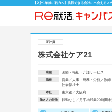
【入社1年後に戦力へ】挑戦できる会社に出会えるス
正社員
株式会社ケア21
医療・福祉・介護サービス
業種
営業
／
人事・総務・労務
／
教師
職種
社会福祉士
東京都／大阪府
本社
転勤なし
／
月平均残業20時間未
働き方の特徴