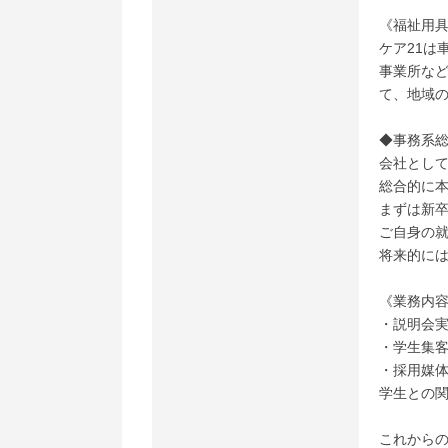
《福祉用
ケア21は
事業所な
て、地域
◆事務系
会社とし
総合的に
まずは新卒
ご自身の
将来的に
《業務内
・説明会
・学生集
・採用媒体
学生との
これからの