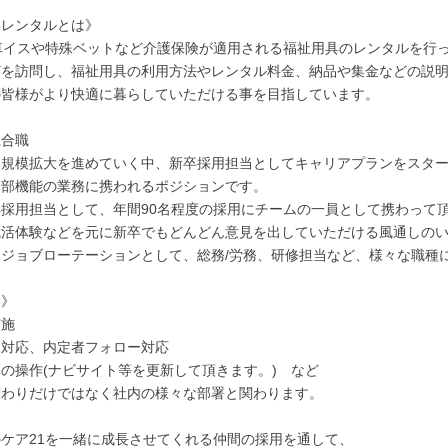
具レンタルとは》
車イスや特殊ベットなど介護保険が適用される福祉用具のレンタルを行
どを訪問し、福祉用具の利用方法やレンタル料金、納品や集金などの説
の皆様がより快適に暮らしていただける事を目指しています。
総合職
て規模拡大を進めていく中、新卒採用担当としてキャリアプランをスタ
本部機能の業務に携われるポジションです。
採用担当として、年間90名程度の採用にチームの一員として携わって
就活体験などを元に新卒でもどんどん意見を出していただける風通しの
はジョブローテーションとして、総務/労務、研修担当など、様々な職種
容》
実施
客対応、内定者フォロー対応
の操作(ナビサイト等を更新して頂きます。) など
関わりだけではなく社内の様々な部署と関わります。
ケア21を一緒に成長させてくれる仲間の採用を通して、