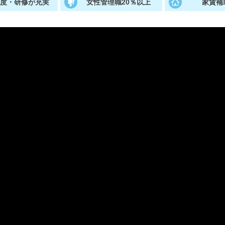
制度・研修が充実
女性管理職20％以上
家賃補