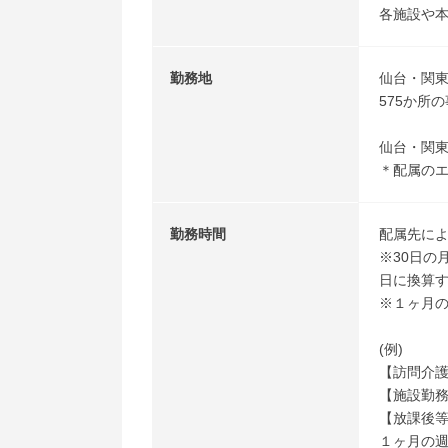
各施設や
勤務地
仙台・関
575か所
仙台・関
＊配属の
勤務時間
配属先によ
※30日の
日に換算す
※１ヶ月の
(例)
【訪問介護
【施設勤務
【放課後等
１ヶ月の週