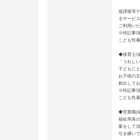
放課後等デ
るサービ
ご利用い
※特記事
こども性
◆保育士/
「うれし
子どもにと
お子様の
創出して
※特記事
こども性
◆営業職(
福祉用具
案をして
引き継い