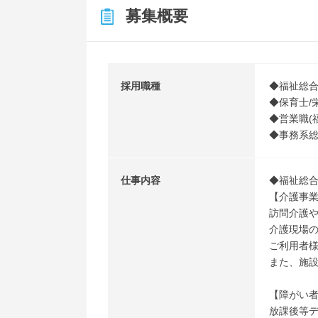
募集概要
採用職種
◆福祉総合
◆保育士/
◆営業職(
◆事務系
仕事内容
◆福祉総
【介護事
訪問介護
介護現場
ご利用者
また、施
【障がい者
放課後等