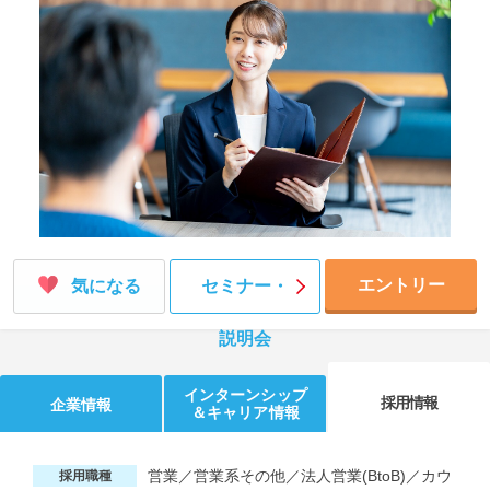
就活支援
就活コラム
就活ノウハウが満載！
お役立ち記事・相談室など
適職診断
就活チャンネル
あなたに合う仕事を診断！
動画で対策講座をチェック
就活ニュースペーパー
よくある質問
就活時事ニュースを更新
不明点があればこちら
エントリー
気になる
セミナー・
説明会
インターンシップ
採用情報
企業情報
＆キャリア情報
営業／営業系その他／法人営業(BtoB)／カウ
採用職種