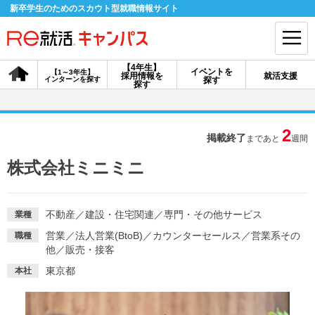
新卒学生のためのスカウト型就職情報サイト
【4年生】
イベントを
【1～3年生】
採用情報を
就活支援
インターンを探す
探す
会員登録
ログイン
探す
会員ID・パスワードを忘れた方はこちら
2
掲載終了
まであと
週間
探す
株式会社ミニミニ
【4年生】
【4年生】
【1～3年生】
採用情報を探す
説明会を探す
インターンを探す
不動産
／
建設・住宅関連
／
専門・その他サービス
業種
営業
／
法人営業(BtoB)
／
カウンターセールス
／
営業系その
職種
他
／
販売・接客
イベントを探す
スカウト
お知らせ
東京都
本社
就活ノウハウ・サポート