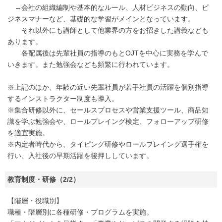
→会社の組織編制や基本的なルール、人材ビジネスの動向、ビ
ジネスマナーなど、基礎的な学習がメインとなっています。
それ以外にも講師として他業界の方をお招きした講義なども
あります。
各配属後は先輩社員の指導のもとOJTを中心に実務を学んで
いきます。また勉強会なども頻繁に行われています。
※上記のほか、年齢の近い先輩社員が若手社員の活躍を個別指導
するインストラクター制度も導入。
※集合研修以外に、セールスプロセスや営業支援ツール、商品知
識を学ぶ勉強会や、ロールプレイング検定、フォローアップ研修
を適宜実施。
※内定者時代から、タイピング研修やロールプレイング選手権を
行い、入社後の早期活躍を後押ししています。
教育制度・研修（2/2）
【階層・役職別】
職種・階層別に各種研修・プログラムを実施。