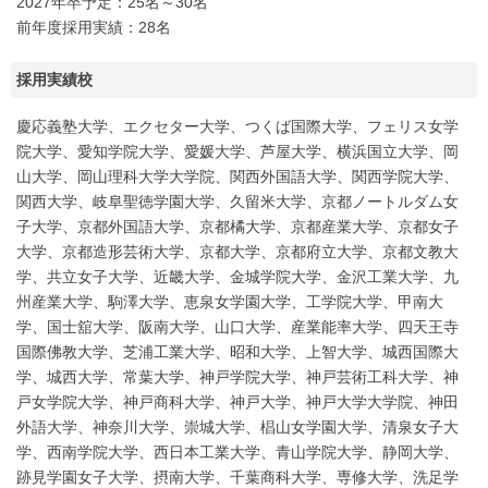
2027年卒予定：25名～30名
前年度採用実績：28名
採用実績校
慶応義塾大学、エクセター大学、つくば国際大学、フェリス女学
院大学、愛知学院大学、愛媛大学、芦屋大学、横浜国立大学、岡
山大学、岡山理科大学大学院、関西外国語大学、関西学院大学、
関西大学、岐阜聖徳学園大学、久留米大学、京都ノートルダム女
子大学、京都外国語大学、京都橘大学、京都産業大学、京都女子
大学、京都造形芸術大学、京都大学、京都府立大学、京都文教大
学、共立女子大学、近畿大学、金城学院大学、金沢工業大学、九
州産業大学、駒澤大学、恵泉女学園大学、工学院大学、甲南大
学、国士舘大学、阪南大学、山口大学、産業能率大学、四天王寺
国際佛教大学、芝浦工業大学、昭和大学、上智大学、城西国際大
学、城西大学、常葉大学、神戸学院大学、神戸芸術工科大学、神
戸女学院大学、神戸商科大学、神戸大学、神戸大学大学院、神田
外語大学、神奈川大学、崇城大学、椙山女学園大学、清泉女子大
学、西南学院大学、西日本工業大学、青山学院大学、静岡大学、
跡見学園女子大学、摂南大学、千葉商科大学、専修大学、洗足学