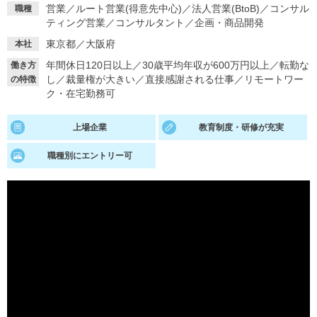
営業
／
ルート営業(得意先中心)
／
法人営業(BtoB)
／
コンサル
職種
ティング営業
／
コンサルタント
／
企画・商品開発
就活支援
就活コラム
東京都／大阪府
本社
就活ノウハウが満載！
お役立ち記事・相談室など
年間休日120日以上
／
30歳平均年収が600万円以上
／
転勤な
働き方
適職診断
就活チャンネル
し
／
裁量権が大きい
／
直接感謝される仕事
／
リモートワー
の特徴
ク・在宅勤務可
あなたに合う仕事を診断！
動画で対策講座をチェック
上場企業
教育制度・研修が充実
就活ニュースペーパー
よくある質問
就活時事ニュースを更新
不明点があればこちら
職種別にエントリー可