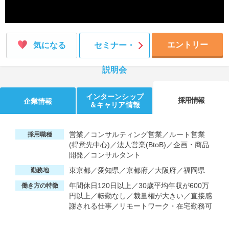
エントリー
気になる
セミナー・
説明会
インターンシップ
採用情報
企業情報
＆キャリア情報
営業／コンサルティング営業／ルート営業
採用職種
(得意先中心)／法人営業(BtoB)／企画・商品
開発／コンサルタント
東京都／愛知県／京都府／大阪府／福岡県
勤務地
年間休日120日以上／30歳平均年収が600万
働き方の特徴
円以上／転勤なし／裁量権が大きい／直接感
謝される仕事／リモートワーク・在宅勤務可