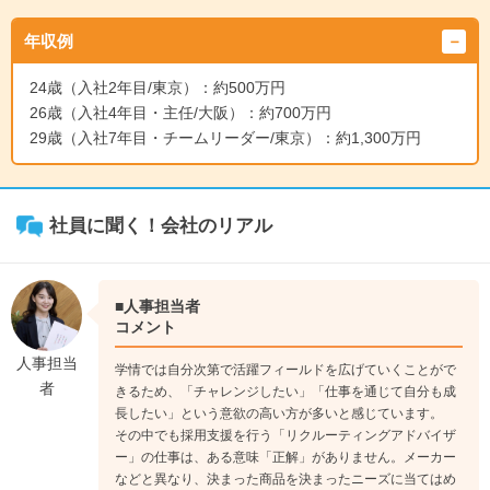
まずは商品知識を学びながら、お客様へ商品の説明ができるよ
年収例
う営業のスキルを磨いていきます。アポイント獲得後、先輩社
員に同行してもらい、お客様への提案をしていきます。
24歳（入社2年目/東京）：約500万円
↓
26歳（入社4年目・主任/大阪）：約700万円
《入社3年目》
29歳（入社7年目・チームリーダー/東京）：約1,300万円
担当するお客様への提案やフォローをしつつ、新たなお客様の
開拓も進めます。また、後輩や新入社員を指導する立場となり
ますので、相談に乗ったり、営業同行してフォローしながら、
後輩の育成にも携わります。
社員に聞く！会社のリアル
↓
《入社6年目》
数名のチーム員をもつチームリーダーとなる方もいます。チー
■人事担当者
ム員のマネジメントやフォロー、また自分自身の営業活動と、
コメント
仕事の領域は多岐にわたりますが、チーム員たちが成長してい
人事担当
学情では自分次第で活躍フィールドを広げていくことがで
く喜びを感じることができます。
者
きるため、「チャレンジしたい」「仕事を通じて自分も成
長したい」という意欲の高い方が多いと感じています。
その中でも採用支援を行う「リクルーティングアドバイザ
ー」の仕事は、ある意味「正解」がありません。メーカー
などと異なり、決まった商品を決まったニーズに当てはめ