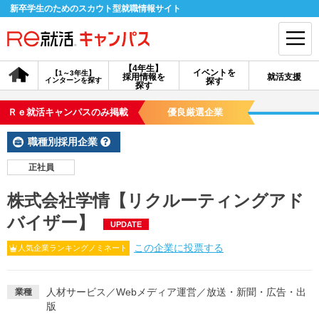
新卒学生のためのスカウト型就職情報サイト
【4年生】
イベントを
【1～3年生】
採用情報を
就活支援
インターンを探す
探す
会員登録
ログイン
探す
Ｒｅ就活キャンパスのみ掲載
優良厳選企業
会員ID・パスワードを忘れた方はこちら
職種別採用企業
探す
正社員
株式会社学情【リクルーティングアド
【4年生】
【4年生】
【1～3年生】
採用情報を探す
説明会を探す
インターンを探す
バイザー】
UPDATE
この企業に投票する
人気企業ランキングノミネート
イベントを探す
スカウト
お知らせ
人材サービス
／
Webメディア運営
／
放送・新聞・広告・出
業種
版
就活ノウハウ・サポート