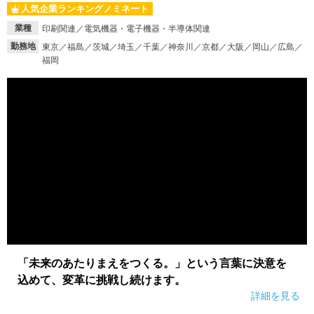
人気企業ランキングノミネート
就活支援
就活コラム
業種
印刷関連／電気機器・電子機器・半導体関連
就活ノウハウが満載！
お役立ち記事・相談室など
勤務地
東京／福島／茨城／埼玉／千葉／神奈川／京都／大阪／岡山／広島／
福岡
適職診断
就活チャンネル
あなたに合う仕事を診断！
動画で対策講座をチェック
就活ニュースペーパー
よくある質問
就活時事ニュースを更新
不明点があればこちら
「未来のあたりまえをつくる。」という言葉に決意を
込めて、変革に挑戦し続けます。
詳細を見る