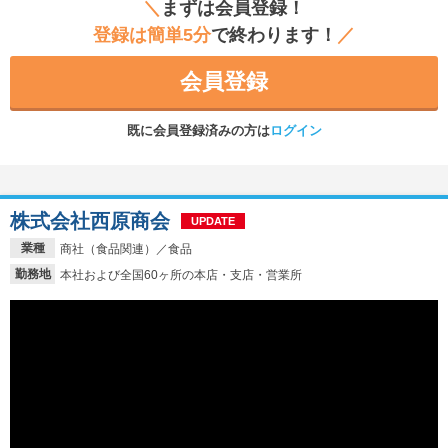
＼
まずは会員登録！
登録は簡単5分
で終わります！
／
会員登録
既に会員登録済みの方は
ログイン
株式会社西原商会
UPDATE
業種
商社（食品関連）／食品
勤務地
本社および全国60ヶ所の本店・支店・営業所