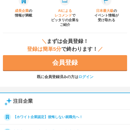
成長企業
の
AIによる
日本最大級
の
情報が満載
レコメンド
で
イベント
情報が
ピッタリの企業を
受け取れる
ご紹介
＼
まずは会員登録！
登録は簡単5分
で終わります！
／
会員登録
既に会員登録済みの方は
ログイン
注目企業
【ホワイト企業認定】後悔しない就職先へ！