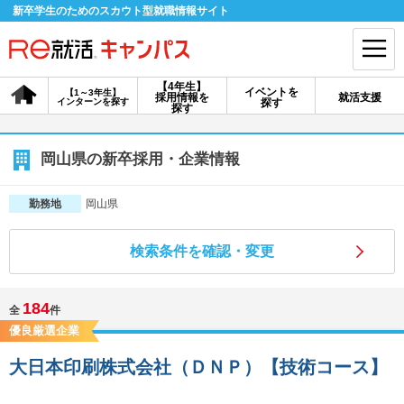
新卒学生のためのスカウト型就職情報サイト
【4年生】
イベントを
【1～3年生】
採用情報を
就活支援
インターンを探す
探す
会員登録
ログイン
探す
会員ID・パスワードを忘れた方はこちら
岡山県の新卒採用・企業情報
探す
岡山県
勤務地
検索条件を確認・変更
【4年生】
【4年生】
【1～3年生】
採用情報を探す
説明会を探す
インターンを探す
184
全
件
優良厳選企業
イベントを探す
スカウト
お知らせ
大日本印刷株式会社（ＤＮＰ）【技術コース】
就活ノウハウ・サポート