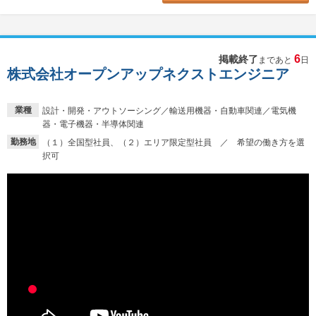
6
掲載終了
まであと
日
株式会社オープンアップネクストエンジニア
業種
設計・開発・アウトソーシング／輸送用機器・自動車関連／電気機
器・電子機器・半導体関連
勤務地
（１）全国型社員、（２）エリア限定型社員 ／ 希望の働き方を選
択可