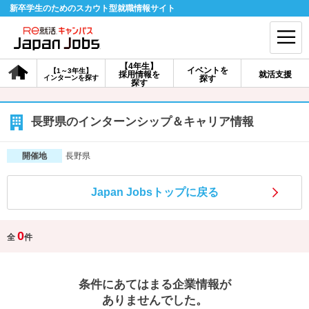
新卒学生のためのスカウト型就職情報サイト
【4年生】
イベントを
【1～3年生】
採用情報を
就活支援
インターンを探す
探す
会員登録
ログイン
探す
会員ID・パスワードを忘れた方はこちら
長野県のインターンシップ＆キャリア情報
探す
長野県
開催地
Japan Jobsトップに戻る
【4年生】
【4年生】
【1～3年生】
採用情報を探す
説明会を探す
インターンを探す
0
全
件
イベントを探す
スカウト
お知らせ
条件にあてはまる企業情報が
就活ノウハウ・サポート
ありませんでした。