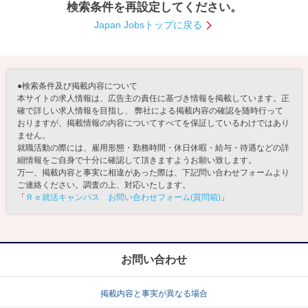
検索条件を再設定してください。
就活支援
就活コラム
Japan Jobsトップに戻る
就活ノウハウが満載！
お役立ち記事・相談室など
適職診断
就活チャンネル
●検索条件及び掲載内容について
あなたに合う仕事を診断！
動画で対策講座をチェック
本サイトの求人情報は、広告主の責任に基づき情報を掲載しています。正
確で詳しい求人情報を目指し、 弊社による掲載内容の確認を随時行って
おりますが、掲載情報の内容についてすべてを保証しているわけではあり
就活ニュースペーパー
よくある質問
ません。
就活時事ニュースを更新
不明点があればこちら
就職活動の際には、雇用形態・勤務時間・休日休暇・給与・待遇などの詳
細情報をご自身で十分に確認して頂きますようお願い致します。
万一、掲載内容と事実に相違があった際は、下記問い合わせフォームより
ご連絡ください。調査の上、対応いたします。
「
Ｒｅ就活キャンパス お問い合わせフォーム(質問箱)
」
お問い合わせ
掲載内容と事実が異なる場合