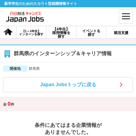
新卒学生のためのスカウト型就職情報サイト
【4年生】
イベントを
【1～3年生】
採用情報を
就活支援
インターンを探す
探す
会員登録
ログイン
探す
会員ID・パスワードを忘れた方はこちら
群馬県のインターンシップ＆キャリア情報
探す
群馬県
開催地
Japan Jobsトップに戻る
【4年生】
【4年生】
【1～3年生】
採用情報を探す
説明会を探す
インターンを探す
0
全
件
イベントを探す
スカウト
お知らせ
条件にあてはまる企業情報が
就活ノウハウ・サポート
ありませんでした。