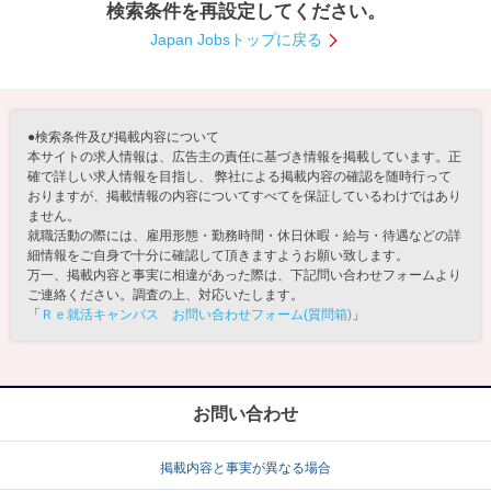
検索条件を再設定してください。
就活支援
就活コラム
Japan Jobsトップに戻る
就活ノウハウが満載！
お役立ち記事・相談室など
適職診断
就活チャンネル
●検索条件及び掲載内容について
あなたに合う仕事を診断！
動画で対策講座をチェック
本サイトの求人情報は、広告主の責任に基づき情報を掲載しています。正
確で詳しい求人情報を目指し、 弊社による掲載内容の確認を随時行って
おりますが、掲載情報の内容についてすべてを保証しているわけではあり
就活ニュースペーパー
よくある質問
ません。
就活時事ニュースを更新
不明点があればこちら
就職活動の際には、雇用形態・勤務時間・休日休暇・給与・待遇などの詳
細情報をご自身で十分に確認して頂きますようお願い致します。
万一、掲載内容と事実に相違があった際は、下記問い合わせフォームより
ご連絡ください。調査の上、対応いたします。
「
Ｒｅ就活キャンパス お問い合わせフォーム(質問箱)
」
お問い合わせ
掲載内容と事実が異なる場合