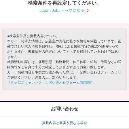
検索条件を再設定してください。
就活支援
就活コラム
Japan Jobsトップに戻る
就活ノウハウが満載！
お役立ち記事・相談室など
適職診断
就活チャンネル
●検索条件及び掲載内容について
あなたに合う仕事を診断！
動画で対策講座をチェック
本サイトの求人情報は、広告主の責任に基づき情報を掲載しています。正
確で詳しい求人情報を目指し、 弊社による掲載内容の確認を随時行って
おりますが、掲載情報の内容についてすべてを保証しているわけではあり
就活ニュースペーパー
よくある質問
ません。
就活時事ニュースを更新
不明点があればこちら
就職活動の際には、雇用形態・勤務時間・休日休暇・給与・待遇などの詳
細情報をご自身で十分に確認して頂きますようお願い致します。
万一、掲載内容と事実に相違があった際は、下記問い合わせフォームより
ご連絡ください。調査の上、対応いたします。
「
Ｒｅ就活キャンパス お問い合わせフォーム(質問箱)
」
お問い合わせ
掲載内容と事実が異なる場合