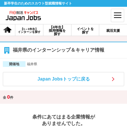
新卒学生のためのスカウト型就職情報サイト
【4年生】
イベントを
【1～3年生】
採用情報を
就活支援
インターンを探す
探す
会員登録
ログイン
探す
会員ID・パスワードを忘れた方はこちら
福井県のインターンシップ＆キャリア情報
探す
福井県
開催地
Japan Jobsトップに戻る
【4年生】
【4年生】
【1～3年生】
採用情報を探す
説明会を探す
インターンを探す
0
全
件
イベントを探す
スカウト
お知らせ
条件にあてはまる企業情報が
就活ノウハウ・サポート
ありませんでした。