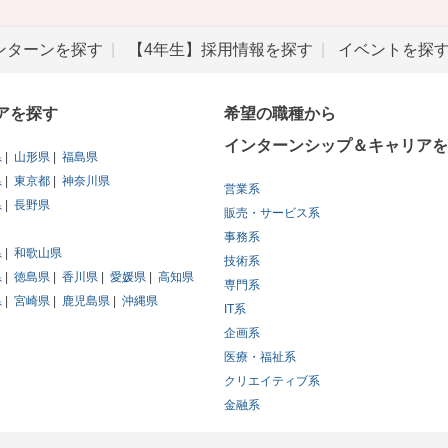
ンターンを探す
【4年生】採用情報を探す
イベントを探
アを探す
希望の職種から
インターンシップ＆キャリアを
県
山形県
福島県
県
東京都
神奈川県
営業系
県
長野県
販売・サービス系
事務系
県
和歌山県
技術系
県
徳島県
香川県
愛媛県
高知県
専門系
県
宮崎県
鹿児島県
沖縄県
IT系
企画系
医療・福祉系
クリエイティブ系
金融系