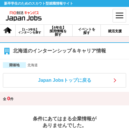
新卒学生のためのスカウト型就職情報サイト
【4年生】
イベントを
【1～3年生】
採用情報を
就活支援
インターンを探す
探す
会員登録
ログイン
探す
会員ID・パスワードを忘れた方はこちら
北海道のインターンシップ＆キャリア情報
探す
北海道
開催地
Japan Jobsトップに戻る
【4年生】
【4年生】
【1～3年生】
採用情報を探す
説明会を探す
インターンを探す
0
全
件
イベントを探す
スカウト
お知らせ
条件にあてはまる企業情報が
就活ノウハウ・サポート
ありませんでした。