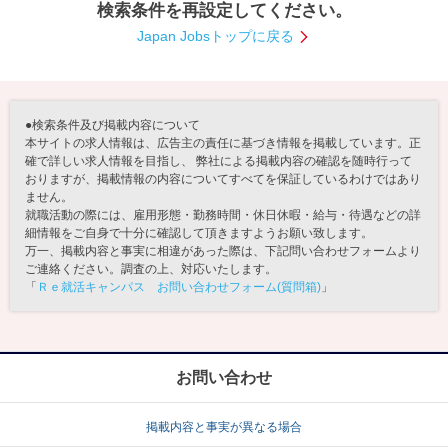
検索条件を再設定してください。
就活支援
就活コラム
Japan Jobsトップに戻る
就活ノウハウが満載！
お役立ち記事・相談室など
適職診断
就活チャンネル
●検索条件及び掲載内容について
あなたに合う仕事を診断！
動画で対策講座をチェック
本サイトの求人情報は、広告主の責任に基づき情報を掲載しています。正
確で詳しい求人情報を目指し、 弊社による掲載内容の確認を随時行って
おりますが、掲載情報の内容についてすべてを保証しているわけではあり
就活ニュースペーパー
よくある質問
ません。
就活時事ニュースを更新
不明点があればこちら
就職活動の際には、雇用形態・勤務時間・休日休暇・給与・待遇などの詳
細情報をご自身で十分に確認して頂きますようお願い致します。
万一、掲載内容と事実に相違があった際は、下記問い合わせフォームより
ご連絡ください。調査の上、対応いたします。
「
Ｒｅ就活キャンパス お問い合わせフォーム(質問箱)
」
お問い合わせ
掲載内容と事実が異なる場合