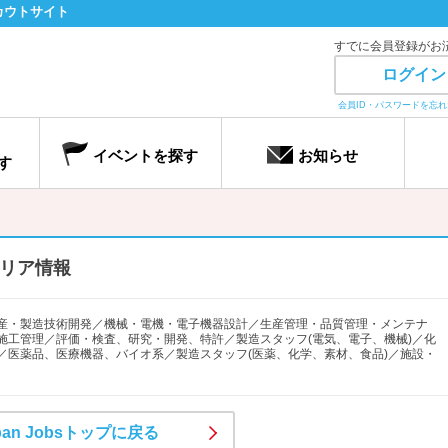
カウトサイト
すでに会員登録がお
ログイン
会員ID・パスワードを忘
イベントを探す
お知らせ
す
リア情報
産・製造技術開発／機械・電機・電子機器設計／生産管理・品質管理・メンテナ
施工管理／評価・検査、研究・開発、特許／製造スタッフ(電気、電子、機械)／化
／医薬品、医療機器、バイオ系／製造スタッフ(医薬、化学、素材、食品)／施設・
pan Jobsトップに戻る