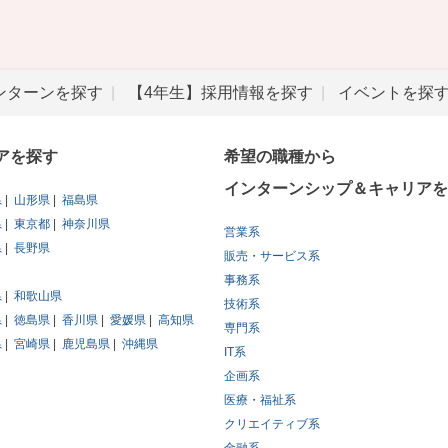
ンターンを探す
【4年生】採用情報を探す
イベントを探
アを探す
希望の職種から
インターンシップ＆キャリアを
県
山形県
福島県
県
東京都
神奈川県
営業系
県
長野県
販売・サービス系
事務系
県
和歌山県
技術系
県
徳島県
香川県
愛媛県
高知県
専門系
県
宮崎県
鹿児島県
沖縄県
IT系
企画系
医療・福祉系
クリエイティブ系
金融系