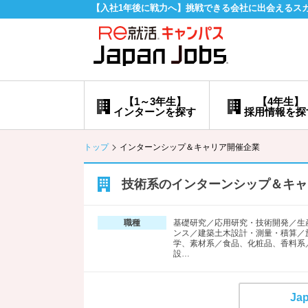
【入社1年後に戦力へ】挑戦できる会社に出会えるス
【1～3年生】
【4年生】
インターンを探す
採用情報を探
トップ
インターンシップ＆キャリア開催企業
技術系のインターンシップ＆キャ
基礎研究／応用研究・技術開発／生
職種
ンス／建築土木設計・測量・積算／
学、素材系／食品、化粧品、香料系
設…
Ja