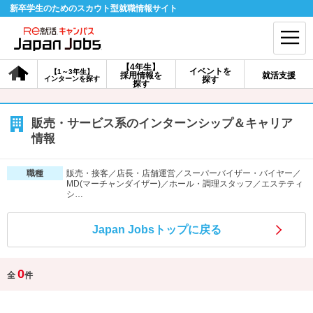
新卒学生のためのスカウト型就職情報サイト
【4年生】
イベントを
【1～3年生】
採用情報を
就活支援
インターンを探す
探す
会員登録
ログイン
探す
会員ID・パスワードを忘れた方はこちら
販売・サービス系のインターンシップ＆キャリア
情報
探す
販売・接客／店長・店舗運営／スーパーバイザー・バイヤー／
職種
MD(マーチャンダイザー)／ホール・調理スタッフ／エステティ
シ…
【4年生】
【4年生】
【1～3年生】
採用情報を探す
説明会を探す
インターンを探す
Japan Jobsトップに戻る
イベントを探す
スカウト
お知らせ
0
全
件
就活ノウハウ・サポート