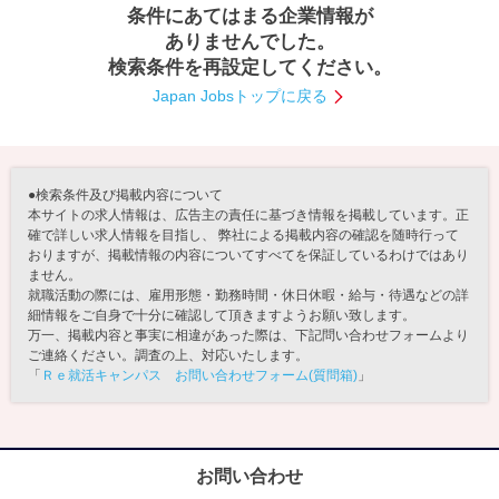
条件にあてはまる企業情報が
就活支援
就活コラム
ありませんでした。
検索条件を再設定してください。
就活ノウハウが満載！
お役立ち記事・相談室など
Japan Jobsトップに戻る
適職診断
就活チャンネル
あなたに合う仕事を診断！
動画で対策講座をチェック
●検索条件及び掲載内容について
就活ニュースペーパー
よくある質問
本サイトの求人情報は、広告主の責任に基づき情報を掲載しています。正
確で詳しい求人情報を目指し、 弊社による掲載内容の確認を随時行って
就活時事ニュースを更新
不明点があればこちら
おりますが、掲載情報の内容についてすべてを保証しているわけではあり
ません。
就職活動の際には、雇用形態・勤務時間・休日休暇・給与・待遇などの詳
細情報をご自身で十分に確認して頂きますようお願い致します。
万一、掲載内容と事実に相違があった際は、下記問い合わせフォームより
ご連絡ください。調査の上、対応いたします。
「
Ｒｅ就活キャンパス お問い合わせフォーム(質問箱)
」
お問い合わせ