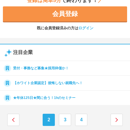
登録は簡単5分
で終わります！
／
会員登録
既に会員登録済みの方は
ログイン
注目企業
受付・事務など募集★採用枠僅か！
【ホワイト企業認定】後悔しない就職先へ！
★年休125日★間に合う！1hのセミナー
2
3
4