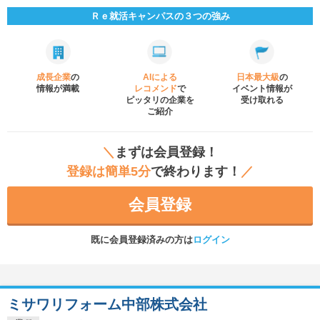
Ｒｅ就活キャンパスの３つの強み
成長企業
の
AIによる
日本最大級
の
情報が満載
レコメンド
で
イベント
情報が
ピッタリの企業を
受け取れる
ご紹介
＼
まずは会員登録！
登録は簡単5分
で終わります！
／
会員登録
既に会員登録済みの方は
ログイン
ミサワリフォーム中部株式会社