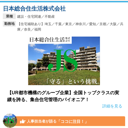
日本総合住生活株式会社
業種
建設・住宅関連／不動産
勤務地
【住宅補助あり】埼玉／千葉／東京／神奈川／愛知／京都／大阪／兵
庫／奈良／福岡
【UR都市機構のグループ企業】全国トップクラスの実
績を誇る、集合住宅管理のパイオニア！
詳細を見る
「ココに注目！」
人事担当者が語る