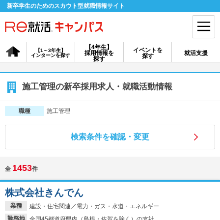
新卒学生のためのスカウト型就職情報サイト
【4年生】
イベントを
【1～3年生】
採用情報を
就活支援
インターンを探す
探す
会員登録
ログイン
探す
会員ID・パスワードを忘れた方はこちら
施工管理の新卒採用求人・就職活動情報
探す
施工管理
職種
検索条件を確認・変更
【4年生】
【4年生】
【1～3年生】
採用情報を探す
説明会を探す
インターンを探す
1453
全
件
イベントを探す
スカウト
お知らせ
株式会社きんでん
業種
建設・住宅関連／電力・ガス・水道・エネルギー
就活ノウハウ・サポート
勤務地
全国45都道府県内（島根・佐賀を除く）の支社