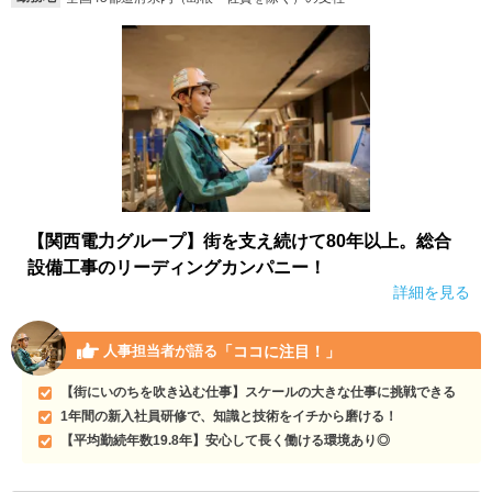
就活支援
就活コラム
就活ノウハウが満載！
お役立ち記事・相談室など
適職診断
就活チャンネル
あなたに合う仕事を診断！
動画で対策講座をチェック
就活ニュースペーパー
よくある質問
就活時事ニュースを更新
不明点があればこちら
【関西電力グループ】街を支え続けて80年以上。総合
設備工事のリーディングカンパニー！
詳細を見る
「ココに注目！」
人事担当者が語る
【街にいのちを吹き込む仕事】スケールの大きな仕事に挑戦できる
1年間の新入社員研修で、知識と技術をイチから磨ける！
【平均勤続年数19.8年】安心して長く働ける環境あり◎