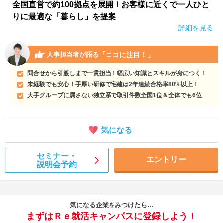
全国直営で約100拠点を展開！お客様に近くで一人ひと
りに最適な「暮らし」を提案
詳細を見る
「ココに注目！」
人事担当者が語る
問合せから引渡しまで一貫担当！幅広い知識とスキルが身につく！
未経験でも安心！手厚い研修で宅建は2年連続合格率80%以上！
大手グループに属さない独立系で取引件数全国1位＆全体でも6位
気になる
セミナー・
エントリー
説明会予約
気になる企業をみつけたら…
まずはＲｅ就活キャンパスに登録しよう！