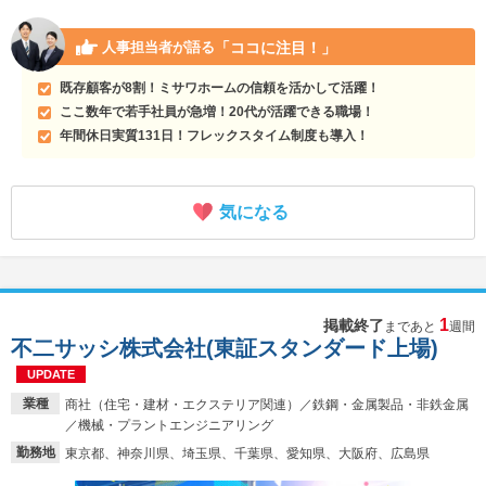
「ココに注目！」
人事担当者が語る
既存顧客が8割！ミサワホームの信頼を活かして活躍！
ここ数年で若手社員が急増！20代が活躍できる職場！
年間休日実質131日！フレックスタイム制度も導入！
気になる
1
掲載終了
まであと
週間
不二サッシ株式会社(東証スタンダード上場)
UPDATE
業種
商社（住宅・建材・エクステリア関連）／鉄鋼・金属製品・非鉄金属
／機械・プラントエンジニアリング
勤務地
東京都、神奈川県、埼玉県、千葉県、愛知県、大阪府、広島県