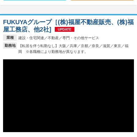
FUKUYAグループ［(株)福屋不動産販売、(株)福
屋工務店、他2社]
UPDATE
業種
建設・住宅関連／不動産／専門・その他サービス
勤務地
【転居を伴う転勤なし】大阪／兵庫／京都／奈良／滋賀／東京／福
岡 ※各職種により勤務地が異なります。