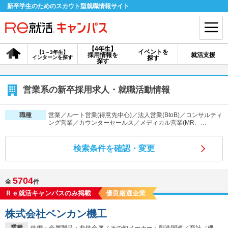
新卒学生のためのスカウト型就職情報サイト
【4年生】
イベントを
【1～3年生】
採用情報を
就活支援
インターンを探す
探す
会員登録
ログイン
探す
会員ID・パスワードを忘れた方はこちら
営業系の新卒採用求人・就職活動情報
探す
営業／ルート営業(得意先中心)／法人営業(BtoB)／コンサルティ
職種
ング営業／カウンターセールス／メディカル営業(MR、…
【4年生】
【4年生】
【1～3年生】
検索条件を確認・変更
採用情報を探す
説明会を探す
インターンを探す
5704
全
件
イベントを探す
スカウト
お知らせ
Ｒｅ就活キャンパスのみ掲載
優良厳選企業
株式会社ベンカン機工
就活ノウハウ・サポート
業種