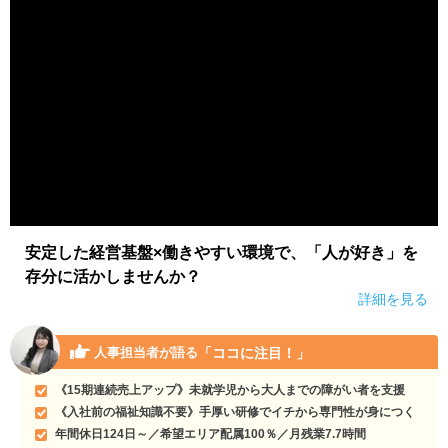
安定した経営基盤×働きやすい環境で、「人が好き」を
存分に活かしませんか？
詳細を見る
「ココに注目！」
人事担当者が語る
《15期連続売上アップ》未就学児から大人までの障がい者を支援
《入社前の福祉知識不要》手厚い研修でイチから専門性が身につく
年間休日124日～／希望エリア配属100％／月残業7.7時間