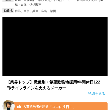
鉄鋼・金属製品・非鉄金属／その他メーカー・製造関連／商社（機
械・金属・鉄鋼関連）
就活支援
就活コラム
勤務地
群馬、東京、兵庫、広島、福岡
就活ノウハウが満載！
お役立ち記事・相談室など
適職診断
就活チャンネル
あなたに合う仕事を診断！
動画で対策講座をチェック
就活ニュースペーパー
よくある質問
就活時事ニュースを更新
不明点があればこちら
【業界トップ】職種別・希望勤務地採用/年間休日122
日/ライフラインを支えるメーカー
詳細を見る
「ココに注目！」
人事担当者が語る