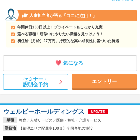
「ココに注目！」
人事担当者が語る
年間休日130日以上！プライベートもしっかり充実
選べる職種！研修中にやりたい職種を見つけよう！
初任給（月給）27万円。持続的な高い成長性に基づいた待遇
気になる
セミナー・
エントリー
説明会予約
ウェルビーホールディングス
UPDATE
業種
教育／人材サービス／医療・福祉・介護サービス
勤務地
【希望エリア配属率100％】全国各地の施設