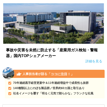
事故や災害を未然に防止する「産業用ガス検知・警報
器」国内TOPシェアメーカー
詳細を見る
「ココに注目！」
人事担当者が語る
70年連続黒字経営更新中＆11年連続増益中で成長性も抜群
140種類以上にのぼる製品群／世界約60カ国と取引あり
社名イメージを覆す「明るく元気で朗らかな」フランクな社風