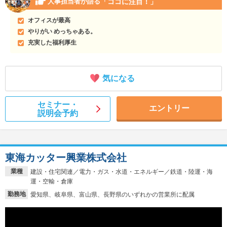
「ココに注目！」
人事担当者が語る
オフィスが最高
やりがい めっちゃある。
充実した福利厚生
気になる
セミナー・
エントリー
説明会予約
東海カッター興業株式会社
業種
建設・住宅関連／電力・ガス・水道・エネルギー／鉄道・陸運・海
運・空輸・倉庫
勤務地
愛知県、岐阜県、富山県、長野県のいずれかの営業所に配属