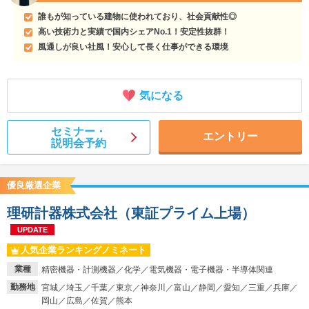
誰もが知っている建物に使われており、社会貢献性◎
高い技術力と実績で国内シェアNo.1！安定性抜群！
風通しが良い社風！安心して長く仕事ができる環境
気になる
セミナー・
エントリー
説明会予約
優良厳選企業
理研計器株式会社（東証プライム上場）
UPDATE
人気企業ランキングノミネート
業種
精密機器・計測機器／化学／電気機器・電子機器・半導体関連
勤務地
宮城／埼玉／千葉／東京／神奈川／富山／静岡／愛知／三重／兵庫／
岡山／広島／佐賀／熊本