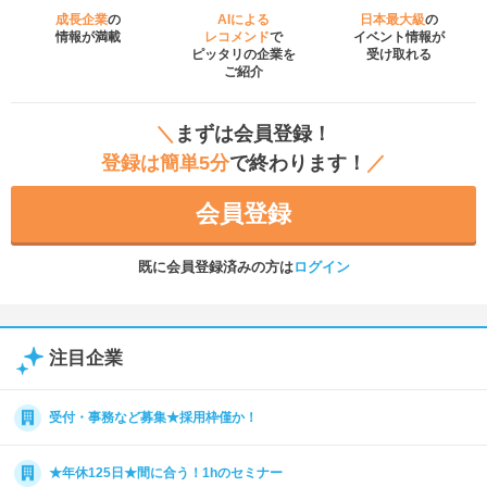
成長企業
の
AIによる
日本最大級
の
情報が満載
レコメンド
で
イベント
情報が
ピッタリの企業を
受け取れる
ご紹介
＼
まずは会員登録！
登録は簡単5分
で終わります！
／
会員登録
既に会員登録済みの方は
ログイン
注目企業
受付・事務など募集★採用枠僅か！
★年休125日★間に合う！1hのセミナー