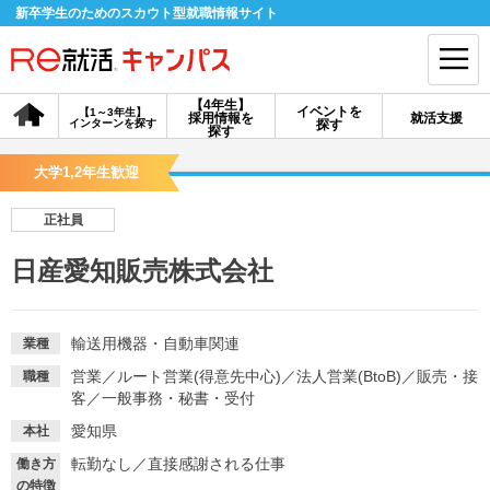
新卒学生のためのスカウト型就職情報サイト
【4年生】
イベントを
【1～3年生】
採用情報を
就活支援
インターンを探す
探す
会員登録
ログイン
探す
大学1,2年生歓迎
会員ID・パスワードを忘れた方はこちら
正社員
探す
日産愛知販売株式会社
【4年生】
【4年生】
【1～3年生】
採用情報を探す
説明会を探す
インターンを探す
輸送用機器・自動車関連
業種
営業
／
ルート営業(得意先中心)
／
法人営業(BtoB)
／
販売・接
職種
客
／
一般事務・秘書・受付
イベントを探す
スカウト
お知らせ
愛知県
本社
転勤なし
／
直接感謝される仕事
働き方
就活ノウハウ・サポート
の特徴