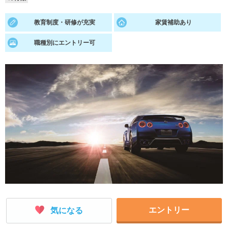
就活支援
就活コラム
教育制度・研修が充実
家賃補助あり
就活ノウハウが満載！
お役立ち記事・相談室など
職種別にエントリー可
適職診断
就活チャンネル
あなたに合う仕事を診断！
動画で対策講座をチェック
就活ニュースペーパー
よくある質問
就活時事ニュースを更新
不明点があればこちら
エントリー
気になる