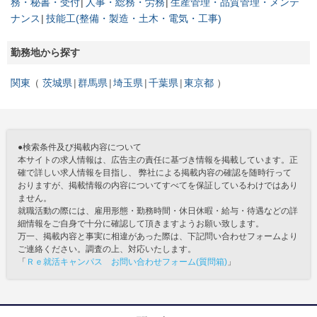
務・秘書・受付
人事・総務・労務
生産管理・品質管理・メンテ
ナンス
技能工(整備・製造・土木・電気・工事)
勤務地から探す
関東
茨城県
群馬県
埼玉県
千葉県
東京都
●検索条件及び掲載内容について
本サイトの求人情報は、広告主の責任に基づき情報を掲載しています。正
確で詳しい求人情報を目指し、 弊社による掲載内容の確認を随時行って
おりますが、掲載情報の内容についてすべてを保証しているわけではあり
ません。
就職活動の際には、雇用形態・勤務時間・休日休暇・給与・待遇などの詳
細情報をご自身で十分に確認して頂きますようお願い致します。
万一、掲載内容と事実に相違があった際は、下記問い合わせフォームより
ご連絡ください。調査の上、対応いたします。
「
Ｒｅ就活キャンパス お問い合わせフォーム(質問箱)
」