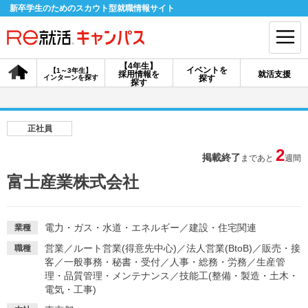
新卒学生のためのスカウト型就職情報サイト
【4年生】
イベントを
【1～3年生】
採用情報を
就活支援
インターンを探す
探す
会員登録
ログイン
探す
会員ID・パスワードを忘れた方はこちら
正社員
探す
2
掲載終了
まであと
週間
富士産業株式会社
【4年生】
【4年生】
【1～3年生】
採用情報を探す
説明会を探す
インターンを探す
電力・ガス・水道・エネルギー
／
建設・住宅関連
業種
営業
／
ルート営業(得意先中心)
／
法人営業(BtoB)
／
販売・接
職種
イベントを探す
スカウト
お知らせ
客
／
一般事務・秘書・受付
／
人事・総務・労務
／
生産管
理・品質管理・メンテナンス
／
技能工(整備・製造・土木・
電気・工事)
就活ノウハウ・サポート