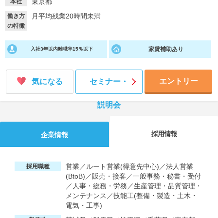
東京都
本社
月平均残業20時間未満
働き方
就活支援
就活コラム
の特徴
就活ノウハウが満載！
お役立ち記事・相談室など
家賃補助あり
入社3年以内離職率15％以下
適職診断
就活チャンネル
あなたに合う仕事を診断！
動画で対策講座をチェック
エントリー
気になる
セミナー・
就活ニュースペーパー
よくある質問
就活時事ニュースを更新
不明点があればこちら
説明会
採用情報
企業情報
営業／ルート営業(得意先中心)／法人営業
採用職種
(BtoB)／販売・接客／一般事務・秘書・受付
／人事・総務・労務／生産管理・品質管理・
メンテナンス／技能工(整備・製造・土木・
電気・工事)