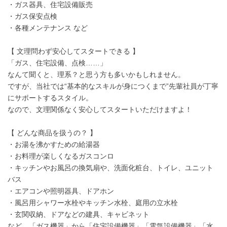
・ガス器具、住宅設備販売
・ガス保安点検
・各種メンテナンス など
【 文理問わず安心してスタートできる 】
「ガス、住宅設備、点検……」
なんて聞くと、理系？と思う方も多いかもしれません。
ですが、当社では“基本的なスキルが身につくまで”先輩社員が丁寧
にサポートするスタイル。
なので、文理関係なく安心してスタートいただけますよ！
【 どんな商品を扱うの？ 】
・お湯を沸かすための給湯器
・お料理が楽しくなるガスコンロ
・キッチンやお風呂の換気扇や、洗面化粧台、トイレ、ユニット
バス
・エアコンや照明器具、ドアホン
・風呂用シャワー水栓やキッチン水栓、庭用の立水栓
・玄関収納、ドアなどの建具、キャビネット
など、「ガス機器」から「住宅設備機器」「電気設備機器」「水