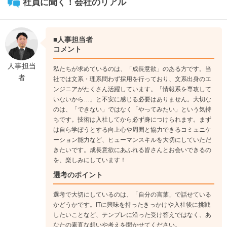
工程にも携わり、エンジニアとしての視野を広げていく時期で
社員に聞く！会社のリアル
す。
↓
《入社10年目》
■人事担当者
チームをまとめるプロジェクトリーダーとして、お客様との折
コメント
衝やプロジェクト全体の管理を担います。これまでに培った技
人事担当
私たちが求めているのは、「成長意欲」のある方です。当
術力と経験を活かし、プロジェクトを成功に導く中心的な存在
者
社では文系・理系問わず採用を行っており、文系出身のエ
として活躍します。
ンジニアがたくさん活躍しています。「情報系を専攻して
いないから…」と不安に感じる必要はありません。大切な
のは、「できない」ではなく「やってみたい」という気持
ちです。技術は入社してから必ず身につけられます。まず
は自ら学ぼうとする向上心や周囲と協力できるコミュニケ
ーション能力など、ヒューマンスキルを大切にしていただ
きたいです。成長意欲にあふれる皆さんとお会いできるの
を、楽しみにしています！
選考のポイント
選考で大切にしているのは、「自分の言葉」で話せている
かどうかです。ITに興味を持ったきっかけや入社後に挑戦
したいことなど、テンプレに沿った受け答えではなく、あ
なたの素直な想いや考えを聞かせてください。