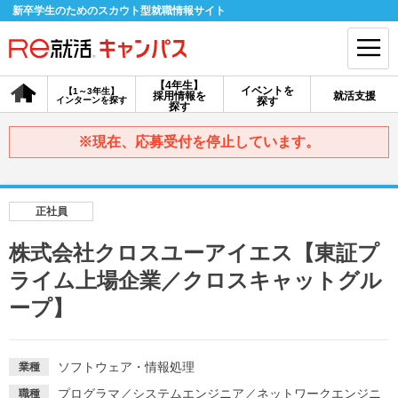
新卒学生のためのスカウト型就職情報サイト
【4年生】
イベントを
【1～3年生】
採用情報を
就活支援
インターンを探す
探す
会員登録
ログイン
探す
※現在、応募受付を停止しています。
会員ID・パスワードを忘れた方はこちら
探す
正社員
株式会社クロスユーアイエス【東証プ
【4年生】
【4年生】
【1～3年生】
採用情報を探す
説明会を探す
インターンを探す
ライム上場企業／クロスキャットグル
ープ】
イベントを探す
スカウト
お知らせ
ソフトウェア・情報処理
業種
就活ノウハウ・サポート
プログラマ
／
システムエンジニア
／
ネットワークエンジニ
職種