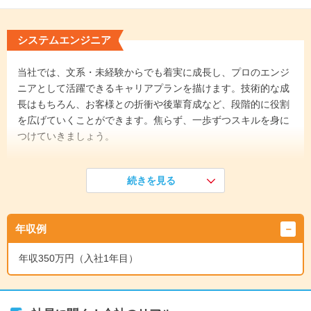
システムエンジニア
当社では、文系・未経験からでも着実に成長し、プロのエンジ
ニアとして活躍できるキャリアプランを描けます。技術的な成
長はもちろん、お客様との折衝や後輩育成など、段階的に役割
を広げていくことができます。焦らず、一歩ずつスキルを身に
つけていきましょう。
《入社1年目》
続きを見る
まずは約半年間の研修で、ITの基礎知識やプログラミングスキ
ルを徹底的に学びます。その後はOJTを通じて、先輩の指導の
もとで実務を経験。プログラミングやテストといった業務から
年収例
スタートします。
↓
年収350万円（入社1年目）
《入社4年目》
一通りの業務をひとりで進められるようになり、後輩の指導も
任されるようになります。少しずつシステムの設計などの上流