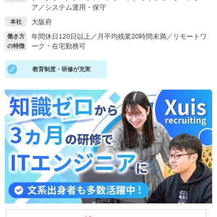
ア
／
システム運用・保守
就活支援
就活コラム
大阪府
本社
就活ノウハウが満載！
お役立ち記事・相談室など
年間休日120日以上
／
月平均残業20時間未満
／
リモートワ
働き方
ーク・在宅勤務可
の特徴
適職診断
就活チャンネル
あなたに合う仕事を診断！
動画で対策講座をチェック
教育制度・研修が充実
就活ニュースペーパー
よくある質問
就活時事ニュースを更新
不明点があればこちら