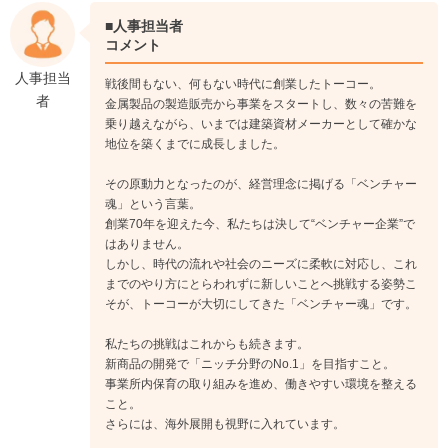
■人事担当者
コメント
人事担当
戦後間もない、何もない時代に創業したトーコー。
者
金属製品の製造販売から事業をスタートし、数々の苦難を
乗り越えながら、いまでは建築資材メーカーとして確かな
地位を築くまでに成長しました。
その原動力となったのが、経営理念に掲げる「ベンチャー
魂」という言葉。
創業70年を迎えた今、私たちは決して“ベンチャー企業”で
はありません。
しかし、時代の流れや社会のニーズに柔軟に対応し、これ
までのやり方にとらわれずに新しいことへ挑戦する姿勢こ
そが、トーコーが大切にしてきた「ベンチャー魂」です。
私たちの挑戦はこれからも続きます。
新商品の開発で「ニッチ分野のNo.1」を目指すこと。
事業所内保育の取り組みを進め、働きやすい環境を整える
こと。
さらには、海外展開も視野に入れています。