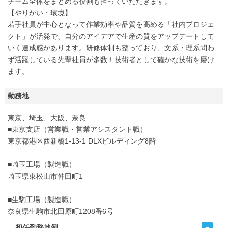
チーム全体をまとめる役割も担っていただきます。
【やりがい・環境】
若手社員が中心となって作業効率や品質を高める「社内プロジェ
クト」が活発で、自分のアイデアで生産の質をアップデートして
いく達成感があります。研修体制も整っており、文系・理系問わ
ず活躍している先輩社員が多数！技術者として確かな技術を磨け
ます。
勤務地
東京、埼玉、大阪、奈良
■東京支店（営業職・営業アシスタント職）
東京都港区西新橋1-13-1 DLXビルディング8階
■埼玉工場（製造職）
埼玉県東松山市仲田町1
■生駒工場（製造職）
奈良県生駒市北田原町1208番6号
初任勤務地例