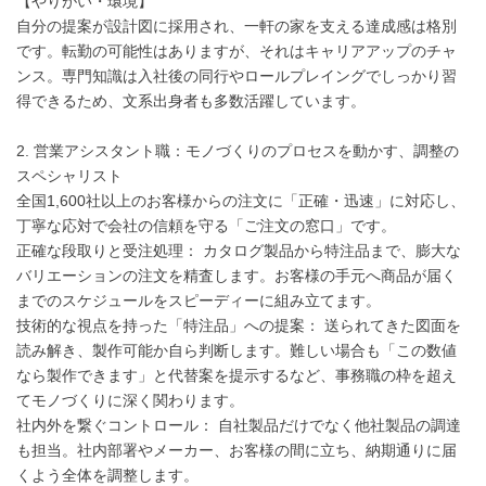
【やりがい・環境】
自分の提案が設計図に採用され、一軒の家を支える達成感は格別
です。転勤の可能性はありますが、それはキャリアアップのチャ
ンス。専門知識は入社後の同行やロールプレイングでしっかり習
得できるため、文系出身者も多数活躍しています。
2. 営業アシスタント職：モノづくりのプロセスを動かす、調整の
スペシャリスト
全国1,600社以上のお客様からの注文に「正確・迅速」に対応し、
丁寧な応対で会社の信頼を守る「ご注文の窓口」です。
正確な段取りと受注処理： カタログ製品から特注品まで、膨大な
バリエーションの注文を精査します。お客様の手元へ商品が届く
までのスケジュールをスピーディーに組み立てます。
技術的な視点を持った「特注品」への提案： 送られてきた図面を
読み解き、製作可能か自ら判断します。難しい場合も「この数値
なら製作できます」と代替案を提示するなど、事務職の枠を超え
てモノづくりに深く関わります。
社内外を繋ぐコントロール： 自社製品だけでなく他社製品の調達
も担当。社内部署やメーカー、お客様の間に立ち、納期通りに届
くよう全体を調整します。