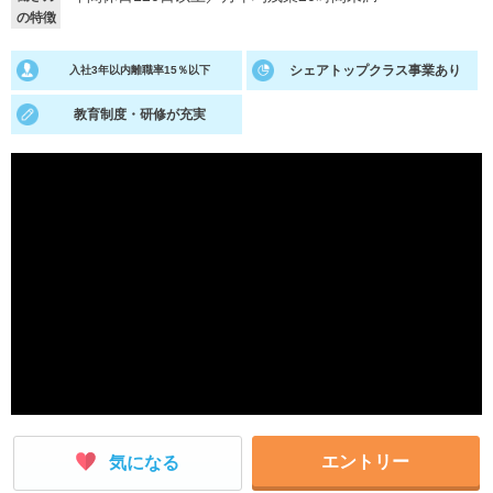
の特徴
就活支援
就活コラム
シェアトップクラス事業あり
入社3年以内離職率15％以下
就活ノウハウが満載！
お役立ち記事・相談室など
教育制度・研修が充実
適職診断
就活チャンネル
あなたに合う仕事を診断！
動画で対策講座をチェック
就活ニュースペーパー
よくある質問
就活時事ニュースを更新
不明点があればこちら
エントリー
気になる