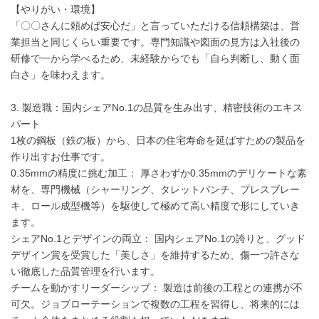
【やりがい・環境】
「〇〇さんに頼めば安心だ」と言っていただける信頼構築は、営
業担当と同じくらい重要です。専門知識や図面の見方は入社後の
研修で一から学べるため、未経験からでも「自ら判断し、動く面
白さ」を味わえます。
3. 製造職：国内シェアNo.1の品質を生み出す、精密技術のエキス
パート
1枚の鋼板（鉄の板）から、日本の住宅寿命を延ばすための製品を
作り出すお仕事です。
0.35mmの精度に挑む加工： 厚さわずか0.35mmのデリケートな素
材を、専門機械（シャーリング、タレットパンチ、プレスブレー
キ、ロール成型機等）を駆使して極めて高い精度で形にしていき
ます。
シェアNo.1とデザインの両立： 国内シェアNo.1の誇りと、グッド
デザイン賞を受賞した「美しさ」を維持するため、傷一つ許さな
い徹底した品質管理を行います。
チームを動かすリーダーシップ： 製造は前後の工程との連携が不
可欠。ジョブローテーションで複数の工程を習得し、将来的には