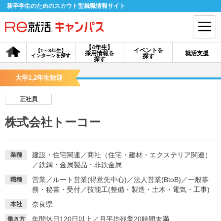
新卒学生のためのスカウト型就職情報サイト
【4年生】
イベントを
【1～3年生】
採用情報を
就活支援
インターンを探す
探す
会員登録
ログイン
探す
大学1,2年生歓迎
会員ID・パスワードを忘れた方はこちら
正社員
探す
株式会社トーコー
【4年生】
【4年生】
【1～3年生】
採用情報を探す
説明会を探す
インターンを探す
建設・住宅関連
／
商社（住宅・建材・エクステリア関連）
業種
／
鉄鋼・金属製品・非鉄金属
営業
／
ルート営業(得意先中心)
／
法人営業(BtoB)
／
一般事
職種
イベントを探す
スカウト
お知らせ
務・秘書・受付
／
技能工(整備・製造・土木・電気・工事)
奈良県
本社
就活ノウハウ・サポート
年間休日120日以上
／
月平均残業20時間未満
働き方