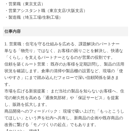
・営業職（東京支店）
・営業アシスタント職（東京支店/大阪支店）
・製造職（埼玉工場/生駒工場）
仕事内容
1. 営業職：住宅を守る仕組みを広める、課題解決のパートナー
単なる「物売り」ではなく、お客様の困りごとを解決し、快適な
「くらし」を支えるパートナーとなるのが営業の役割です。
信頼を築くルート営業： 既存のお客様を定期訪問し、製品の活用
状況を確認します。倉庫の清掃や製品棚の設置など、現場の「使
いやすさ」にまで踏み込んだフォローで深い信頼関係を築きま
す。
市場を広げる新規提案： まだ当社の製品を知らないお客様へ、住
宅の耐久性を高める「通換気部材」や「保証サービス」を提案
し、販路を拡大します。
商品開発へのフィードバック： 現場で吸い上げた「もっとこうし
てほしい」という声を社内へ共有し、新商品の企画や既存商品の
改善に繋げる「モノづくりの起点」でもあります。