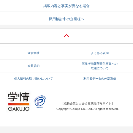
掲載内容と事実が異なる場合
就活支援
就活コラム
採用検討中の企業様へ
就活ノウハウが満載！
お役立ち記事・相談室など
適職診断
就活チャンネル
あなたに合う仕事を診断！
動画で対策講座をチェック
運営会社
よくある質問
就活ニュースペーパー
よくある質問
就活時事ニュースを更新
不明点があればこちら
募集者情報等提供事業への
会員規約
取組について
個人情報の取り扱いについて
利用者データの外部送信
【成長企業と出会える就職情報サイト】
Copyright Gakujo Co., Ltd. All rights reserved.