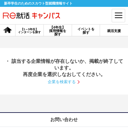
新卒学生のためのスカウト型就職情報サイト
【4年生】
イベントを
【1～3年生】
採用情報を
就活支援
インターンを探す
探す
会員登録
ログイン
探す
会員ID・パスワードを忘れた方はこちら
・ 該当する企業情報が存在しないか、掲載が終了して
探す
います。
再度企業を選択しなおしてください。
企業を検索する
【4年生】
【4年生】
【1～3年生】
採用情報を探す
説明会を探す
インターンを探す
イベントを探す
スカウト
お知らせ
お問い合わせ
就活ノウハウ・サポート