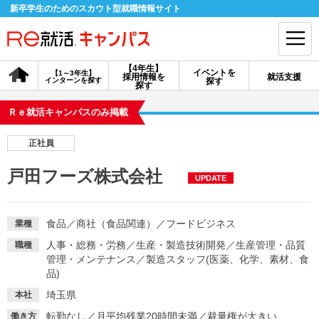
新卒学生のためのスカウト型就職情報サイト
【4年生】
イベントを
【1～3年生】
採用情報を
就活支援
インターンを探す
探す
会員登録
ログイン
探す
Ｒｅ就活キャンパスのみ掲載
会員ID・パスワードを忘れた方はこちら
正社員
探す
戸田フーズ株式会社
UPDATE
【4年生】
【4年生】
【1～3年生】
採用情報を探す
説明会を探す
インターンを探す
食品
／
商社（食品関連）
／
フードビジネス
業種
人事・総務・労務
／
生産・製造技術開発
／
生産管理・品質
職種
管理・メンテナンス
／
製造スタッフ(医薬、化学、素材、食
イベントを探す
スカウト
お知らせ
品)
埼玉県
本社
就活ノウハウ・サポート
転勤なし
／
月平均残業20時間未満
／
裁量権が大きい
働き方