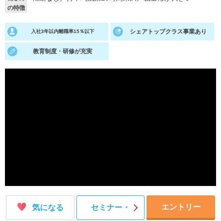
の特徴
就活支援
就活コラム
シェアトップクラス事業あり
入社3年以内離職率15％以下
就活ノウハウが満載！
お役立ち記事・相談室など
教育制度・研修が充実
適職診断
就活チャンネル
あなたに合う仕事を診断！
動画で対策講座をチェック
就活ニュースペーパー
よくある質問
就活時事ニュースを更新
不明点があればこちら
エントリー
気になる
セミナー・