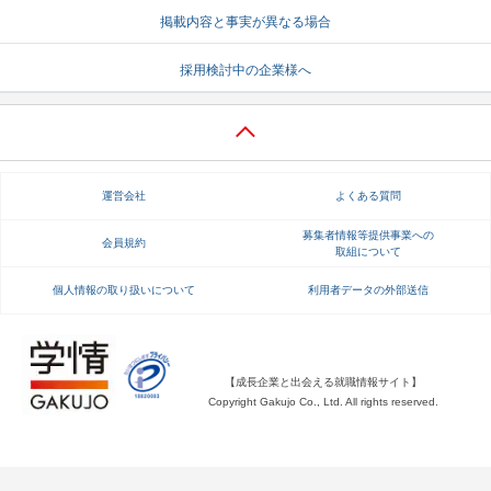
掲載内容と事実が異なる場合
就活支援
就活コラム
採用検討中の企業様へ
就活ノウハウが満載！
お役立ち記事・相談室など
適職診断
就活チャンネル
あなたに合う仕事を診断！
動画で対策講座をチェック
運営会社
よくある質問
就活ニュースペーパー
よくある質問
就活時事ニュースを更新
不明点があればこちら
募集者情報等提供事業への
会員規約
取組について
個人情報の取り扱いについて
利用者データの外部送信
【成長企業と出会える就職情報サイト】
Copyright Gakujo Co., Ltd. All rights reserved.