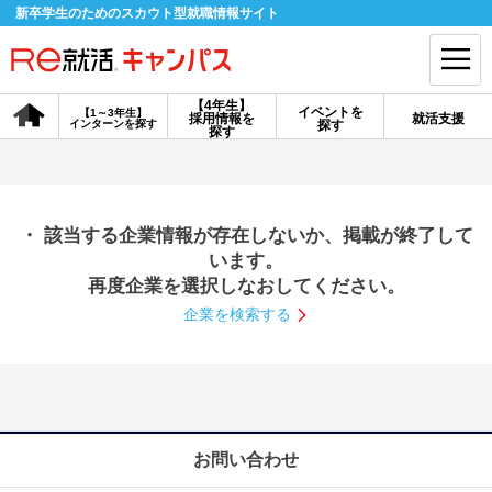
新卒学生のためのスカウト型就職情報サイト
【4年生】
イベントを
【1～3年生】
採用情報を
就活支援
インターンを探す
探す
会員登録
ログイン
探す
会員ID・パスワードを忘れた方はこちら
・ 該当する企業情報が存在しないか、掲載が終了して
探す
います。
再度企業を選択しなおしてください。
企業を検索する
【4年生】
【4年生】
【1～3年生】
採用情報を探す
説明会を探す
インターンを探す
イベントを探す
スカウト
お知らせ
お問い合わせ
就活ノウハウ・サポート