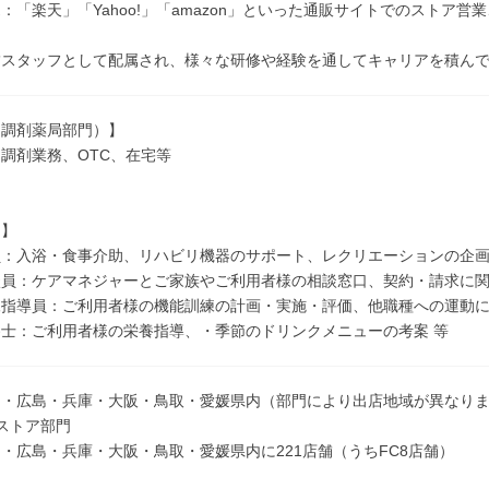
：「楽天」「Yahoo!」「amazon」といった通販サイトでのストア営業
舗スタッフとして配属され、様々な研修や経験を通してキャリアを積ん
（調剤薬局部門）】
調剤業務、OTC、在宅等
門】
：入浴・食事介助、リハビリ機器のサポート、レクリエーションの企画
員：ケアマネジャーとご家族やご利用者様の相談窓口、契約・請求に関
指導員：ご利用者様の機能訓練の計画・実施・評価、他職種への運動に
士：ご利用者様の栄養指導、・季節のドリンクメニューの考案 等
川・広島・兵庫・大阪・鳥取・愛媛県内（部門により出店地域が異なり
ストア部門
・広島・兵庫・大阪・鳥取・愛媛県内に221店舗（うちFC8店舗）