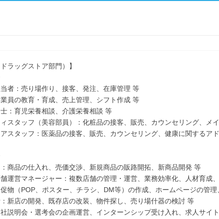
（ドラッグストア部門）】
合
当者：売り場作り、接客、発注、在庫管理 等
業員の教育・育成、売上管理、シフト作成 等
士：育児栄養相談、介護栄養相談 等
ィスタッフ（美容部員）：化粧品の接客、販売、カウンセリング、メイ
アスタッフ：医薬品の接客、販売、カウンセリング、健康に関するアド
合
：商品の仕入れ、売価交渉、新規商品の販路開拓、新商品開発 等
舗運営マネージャー：複数店舗の管理・運営、業務効率化、人材育成、
促物（POP、ポスター、チラシ、DM等）の作成、ホームページの管理
：新店の開発、既存店の改装、物件探し、売り場什器の検討 等
社説明会・選考会の企画運営、インターンシップ受け入れ、求人サイト