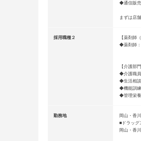
◆通信販売
まずは店
採用職種２
【薬剤師
◆薬剤師：
【介護部
◆介護職員
◆生活相談
◆機能訓練
◆管理栄養
勤務地
岡山・香
■ドラッグ
岡山・香川