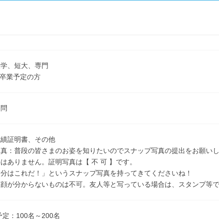
大学、短大、専門
3月卒業予定の方
不問
成績証明書、その他
写真：普段の皆さまのお姿を知りたいのでスナップ写真の提出をお願いし
はありません。証明写真は【 不 可 】です。
自分はこれだ！」というスナップ写真を持ってきてくださいね！
ど顔が分からないものは不可。友人等と写っている場合は、スタンプ等
予定：100名～200名