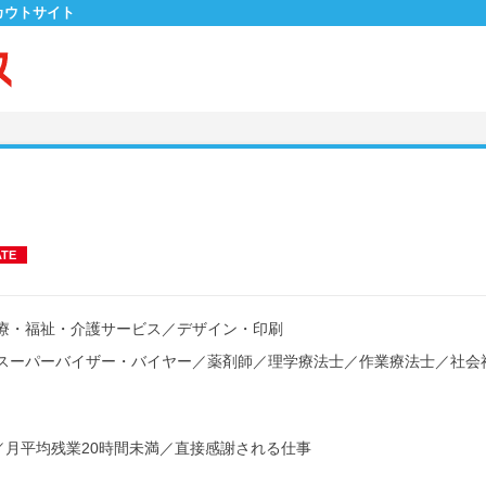
カウトサイト
ATE
療・福祉・介護サービス
／
デザイン・印刷
スーパーバイザー・バイヤー
／
薬剤師
／
理学療法士
／
作業療法士
／
社会
／
月平均残業20時間未満
／
直接感謝される仕事