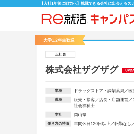
【入社1年後に戦力へ】挑戦できる会社に出会えるス
大学1,2年生歓迎
正社員
株式会社ザグザグ
UPD
ドラッグストア・調剤薬局
／
医
業種
販売・接客
／
店長・店舗運営
／
職種
社会福祉士
岡山県
本社
年間休日120日以上
／
転勤なし
働き方の特徴