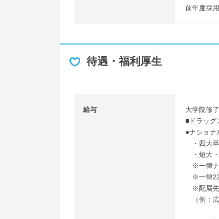
前年度採用
待遇・福利厚生
給与
大学院修
■ドラッグ
●ナショナ
・四大卒・大
・短大・専門
※一律ナシ
※一律22
※配属先
（例：広島県