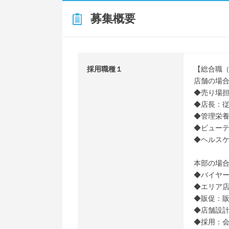
募集概要
採用職種１
【総合職
店舗の場
◆売り場担
◆店長：従
◆管理栄養
◆ビューテ
◆ヘルスケ
本部の場
◆バイヤー
◆エリア店
◆販促：販
◆店舗設計
◆採用：会