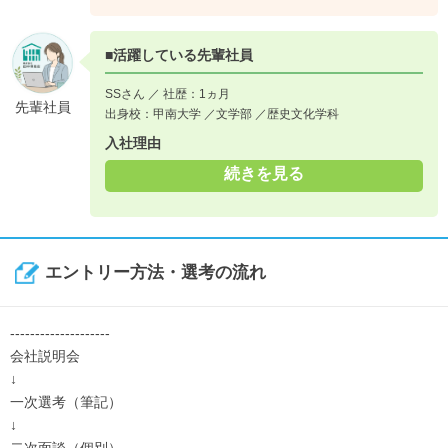
↓
《入社4年目》
■活躍している先輩社員
現場での経験を積んでいき、メインで現場管理を行えるように
なります。また、新しい事業への開発に加わっていただきま
SSさん ／ 社歴：1ヵ月
す。
先輩社員
出身校：甲南大学 ／文学部 ／歴史文化学科
入社理由
事務職
続きを見る
縁の下の力持ちとして、会社と社員の成長を裏から支えます。
また会社の未来造りとして、採用のお仕事にも携わっていただ
きます。
エントリー方法・選考の流れ
《入社1年目》
仕事の流れ、用語を覚えていきます。また採用にも関わり、会
--------------------
社の未来を作っていきます。
会社説明会
↓
↓
《入社2年目》
一次選考（筆記）
現場で必要な書類の作成や、メインで採用に携わっていただき
↓
ます。