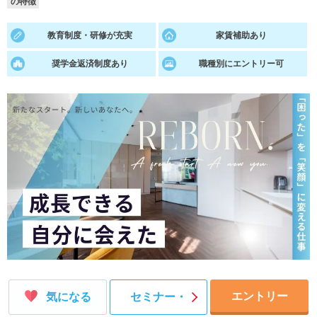
の特徴
就活支援
就活コラム
教育制度・研修が充実
家賃補助あり
就活ノウハウが満載！
お役立ち記事・相談室など
奨学金返済制度あり
職種別にエントリー可
適職診断
就活チャンネル
あなたに合う仕事を診断！
動画で対策講座をチェック
就活ニュースペーパー
よくある質問
就活時事ニュースを更新
不明点があればこちら
エントリー
気になる
セミナー・