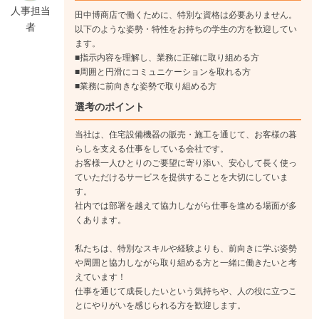
↓
人事担当
田中博商店で働くために、特別な資格は必要ありません。
《入社4年目》
者
以下のような姿勢・特性をお持ちの学生の方を歓迎してい
新しいお客様へのアプローチ、新しい事業への開発に加わって
ます。
いただきます。
■指示内容を理解し、業務に正確に取り組める方
■周囲と円滑にコミュニケーションを取れる方
■業務に前向きな姿勢で取り組める方
技術職
選考のポイント
お客様のご要望を受け住宅設備の取り付けを行います。現場ス
当社は、住宅設備機器の販売・施工を通じて、お客様の暮
キルを身に付け、手に職をつけることができ、一生もののお仕
らしを支える仕事をしている会社です。
事です。
お客様一人ひとりのご要望に寄り添い、安心して長く使っ
ていただけるサービスを提供することを大切にしていま
す。
《入社1年目》
社内では部署を越えて協力しながら仕事を進める場面が多
先輩と一緒に現場を回り、仕事内容を覚えていきます。
くあります。
↓
《入社2年目》
私たちは、特別なスキルや経験よりも、前向きに学ぶ姿勢
先輩同伴の元、現場・施工スキルを身に付けていきます。
や周囲と協力しながら取り組める方と一緒に働きたいと考
↓
えています！
仕事を通じて成長したいという気持ちや、人の役に立つこ
《入社3年目》
とにやりがいを感じられる方を歓迎します。
お客様対応と現場・施工対応を行います。