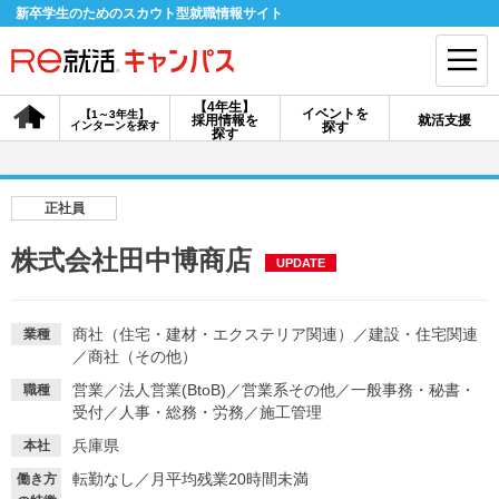
新卒学生のためのスカウト型就職情報サイト
【4年生】
イベントを
【1～3年生】
採用情報を
就活支援
インターンを探す
探す
会員登録
ログイン
探す
会員ID・パスワードを忘れた方はこちら
正社員
探す
株式会社田中博商店
UPDATE
【4年生】
【4年生】
【1～3年生】
採用情報を探す
説明会を探す
インターンを探す
商社（住宅・建材・エクステリア関連）
／
建設・住宅関連
業種
／
商社（その他）
営業
／
法人営業(BtoB)
／
営業系その他
／
一般事務・秘書・
職種
イベントを探す
受付
／
人事・総務・労務
スカウト
／
施工管理
お知らせ
兵庫県
本社
転勤なし
／
月平均残業20時間未満
就活ノウハウ・サポート
働き方