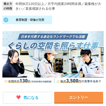
年間休日120日以上
／
月平均残業20時間未満
／
裁量権が大
働き方
就活支援
就活コラム
きい
／
直接感謝される仕事
の特徴
就活ノウハウが満載！
お役立ち記事・相談室など
教育制度・研修が充実
適職診断
就活チャンネル
あなたに合う仕事を診断！
動画で対策講座をチェック
就活ニュースペーパー
よくある質問
就活時事ニュースを更新
不明点があればこちら
エントリー
気になる