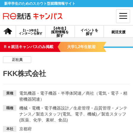
新卒学生のためのスカウト型就職情報サイト
【4年生】
イベントを
【1～3年生】
採用情報を
就活支援
インターンを探す
探す
会員登録
ログイン
探す
Ｒｅ就活キャンパスのみ掲載
大学1,2年生歓迎
会員ID・パスワードを忘れた方はこちら
正社員
探す
FKK株式会社
【4年生】
【4年生】
【1～3年生】
採用情報を探す
説明会を探す
インターンを探す
電気機器・電子機器・半導体関連
／
商社（電気・電子・精
業種
密機器関連）
機械・電機・電子機器設計
／
生産管理・品質管理・メンテ
職種
イベントを探す
スカウト
お知らせ
ナンス
／
製造スタッフ(電気、電子、機械)
／
製造スタッフ
(医薬、化学、素材、食品)
就活ノウハウ・サポート
京都府
本社