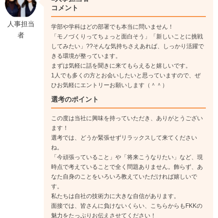
コメント
人事担当
学部や学科はどの部署でも本当に問いません！
者
「モノづくりってちょっと面白そう」「新しいことに挑戦
してみたい」??そんな気持ちさえあれば、しっかり活躍で
きる環境が整っています。
まずは気軽に話を聞きに来てもらえると嬉しいです。
1人でも多くの方とお会いしたいと思っていますので、ぜ
ひお気軽にエントリーお願いします（＾＾）
選考のポイント
この度は当社に興味を持っていただき、ありがとうござい
ます！
選考では、どうか緊張せずリラックスして来てください
ね。
「今頑張っていること」や「将来こうなりたい」など、現
時点で考えていることで全く問題ありません。飾らず、あ
なた自身のことをいろいろ教えていただければ嬉しいで
す。
私たちは自社の技術力に大きな自信があります。
面接では、皆さんに負けないくらい、こちらからもFKKの
魅力をたっぷりお伝えさせてください！