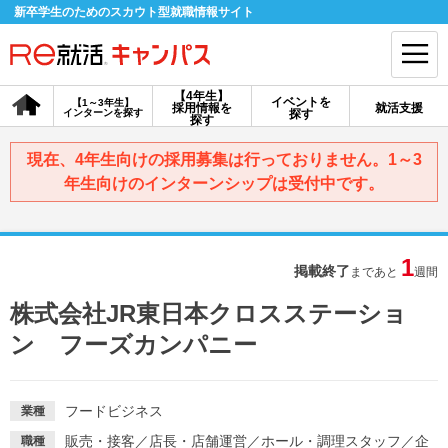
新卒学生のためのスカウト型就職情報サイト
【4年生】
イベントを
【1～3年生】
採用情報を
就活支援
インターンを探す
探す
会員登録
ログイン
探す
現在、4年生向けの採用募集は行っておりません。1～3
会員ID・パスワードを忘れた方はこちら
年生向けのインターンシップは受付中です。
探す
1
掲載終了
まであと
週間
【4年生】
【4年生】
【1～3年生】
採用情報を探す
説明会を探す
インターンを探す
株式会社JR東日本クロスステーショ
ン フーズカンパニー
イベントを探す
スカウト
お知らせ
フードビジネス
業種
就活ノウハウ・サポート
販売・接客
／
店長・店舗運営
／
ホール・調理スタッフ
／
企
職種