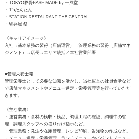
・TOKYO豚骨BASE MADE by 一風堂
・T’sたんたん
・STATION RESTAURANT THE CENTRAL
・駅弁屋 祭
《キャリアイメージ》
入社→基本業務の習得（店舗運営）→管理業務の習得（店舗マネ
ジメント）→店長→エリア統括／本社営業部署
■管理栄養士職
管理栄養士として必要な知識を活かし、当社運営の社員食堂など
で店舗マネジメントやメニュー選定・栄養管理等を行っていただ
きます。
《主な業務》
・運営業務：食材の検収・検品、調理工程の確認、調理中の管
理、調理スタッフへの盛り付け指示など。
・管理業務：発注や在庫管理、レシピ印刷、告知物の作成など。
・メニュー選定・栄養管理：ランチメニューやイベントメニュー