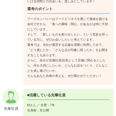
いける仲間との出会いを、楽しみにしています！
業務など、多様なキャリアアップが可能です。
選考のポイント
《入社1年目》
フーズカンパニーはフードビジネスを通じて価値を届ける
入社後は、全社集合研修、カンパニー研修など新入社員研修を
会社ですから、「食への興味・関心」があるかは特に大切
実施。1年目の10月からは社員食堂に配属となり、OJTを通し
にしています。
て実務に慣れていきます。
そして、「新しいものを創り出したい」という意欲を持っ
↓
ている方に、ぜひお会いしたいと考えています。
《入社3年目》
選考では、当社が運営する店舗を実際に利用してみて、
最短で3年目で店長審査を受験可能。将来の社員食堂店舗運営
「どう感じたか」「どんな点が印象に残ったか」をお聞き
することもあります。
の為にマネジメントを学んでいきます。
さらに、自分が店舗社員/店長として店舗に関わるとした
↓
ら、何を大切にしたいか。どんなお店をつくり、どんなこ
《入社8年目》
とを成し遂げたいか。
将来的には管理栄養士の統括や食品衛生の指導、商品の開発業
そんなあなた自身の考えも、ぜひ聞かせてください！
務など…
適性に応じ、社員食堂運営以外の部門に配属となる可能性もあ
ります。
■活躍している先輩社員
Mさん ／ 社歴：7年
先輩社員
出身校：非公開