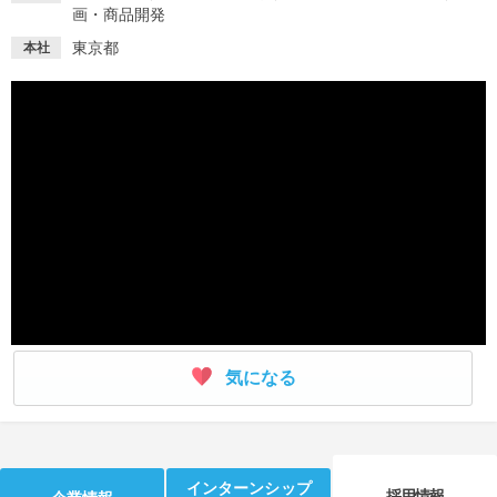
画・商品開発
就活支援
就活コラム
東京都
本社
就活ノウハウが満載！
お役立ち記事・相談室など
適職診断
就活チャンネル
あなたに合う仕事を診断！
動画で対策講座をチェック
就活ニュースペーパー
よくある質問
就活時事ニュースを更新
不明点があればこちら
気になる
インターンシップ
採用情報