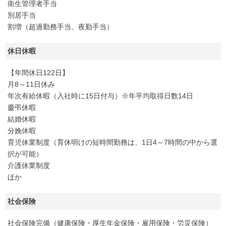
衛生管理者手当
別居手当
割増（超過勤務手当、夜勤手当）
休日休暇
【年間休日122日】
月8～11日休み
年次有給休暇（入社時に15日付与）※年平均取得日数14日
慶弔休暇
結婚休暇
分娩休暇
育児休業制度（育休明けの短時間勤務は、1日4～7時間の中から選
択が可能）
介護休業制度
ほか
社会保険
社会保険完備（健康保険・厚生年金保険・雇用保険・労災保険）