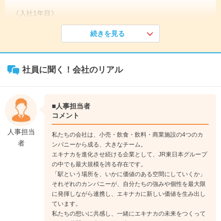
《入社1年目》
入社後は、全社集合研修、カンパニー研修など新入社員研修を
続きを見る
実施。1年目の10月からは店舗に配属となり、OJTを通して実
務に慣れていきます。
↓
社員に聞く！会社のリアル
《入社3年目》
最短で3年目で店長審査を受験可能。4年目以降では店長・副店
長へステップアップ。マネジメント全般を経験します。
↓
■人事担当者
《入社6年目》
コメント
適性に応じ、様々な部門に配属となります。
人事担当
私たちの会社は、小売・飲食・飲料・商業施設の4つのカ
者
ンパニーから成る、大きなチーム。
エキナカを進化させ続ける企業として、JR東日本グループ
管理栄養士職
の中でも最大規模を誇る存在です。
「駅という場所を、いかに価値のある空間にしていくか」
JR東日本グループや各企業の社員食堂を中心に配属となり、栄
それぞれのカンパニーが、自分たちの強みや個性を最大限
養管理などの業務を中心として店舗のマネジメントを担えるキ
に発揮しながら連携し、エキナカに新しい価値を生み出し
ャリアを積んでいきます。
ています。
将来的には、管理栄養士の統括や食品衛生の指導、商品の開発
私たちの想いに共感し、一緒にエキナカの未来をつくって