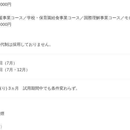
000円
支援事業コース／学校・保育園給食事業コース／国際理解事業コース／モ
000円
業代制は採用しておりません。
回（7月）
回（7月・12月）
有り) 3ヵ月 試用期間中でも条件変わらず。
禁煙
項〉