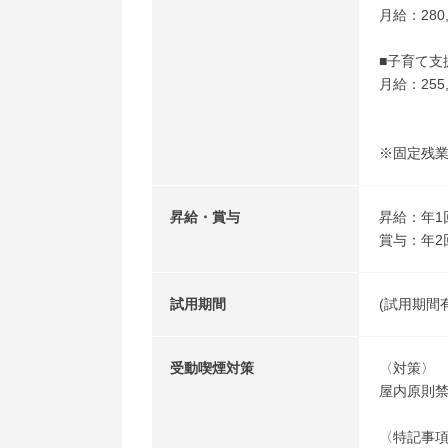
月給：280,
■子育て
月給：255,
※固定残
昇給・賞与
昇給：年1
賞与：年2
試用期間
(試用期間
受動喫煙対策
〈対策〉
屋内原則
〈特記事