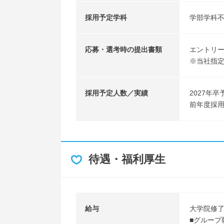
採用予定学科
学部学科
応募・選考時の提出書類
エントリ
※当社指
採用予定人数／実績
2027年卒
前年度採用
待遇・福利厚生
給与
大学院修
■グループ