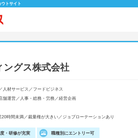
カウトサイト
ィングス株式会社
／
人材サービス
／
フードビジネス
店舗運営
／
人事・総務・労務
／
経営企画
20時間未満
／
裁量権が大きい
／
ジョブローテーションあり
制度・研修が充実
職種別にエントリー可