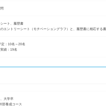
不問
ーシート、履歴書
定のエントリーシート（モチベーショングラフ）と、履歴書に相応する
予定：10名～20名
実績：19名
了、大学卒
幹部養成コース