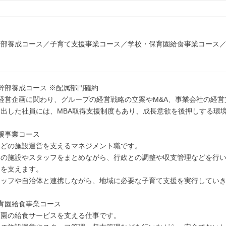
】
幹部養成コース／子育て支援事業コース／学校・保育園給食事業コース
ス
幹部養成コース ※配属部門確約
経営企画に関わり、グループの経営戦略の立案やM&A、事業会社の経
出した社員には、MBA取得支援制度もあり、成長意欲を後押しする環
援事業コース
などの施設運営を支えるマネジメント職です。
アの施設やスタッフをまとめながら、行政との調整や収支管理などを行
りを支えます。
タッフや自治体と連携しながら、地域に必要な子育て支援を実行してい
育園給食事業コース
育園の給食サービスを支える仕事です。