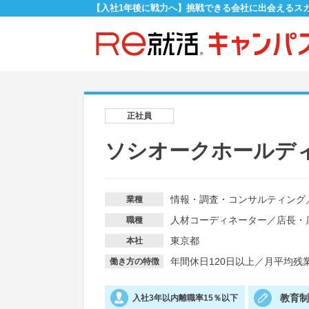
【入社1年後に戦力へ】挑戦できる会社に出会えるス
正社員
ソシオークホールデ
情報・調査・コンサルティング
業種
人材コーディネーター
／
店長・
職種
東京都
本社
年間休日120日以上
／
月平均残業
働き方の特徴
教育
入社3年以内離職率15％以下