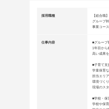
採用職種
【総合職
グループ
事業コー
仕事内容
■グループ
1年目から
高い成果を
■子育て支
学童保育
担当エリ
環境づく
現場のス
■学校・保
学校や保