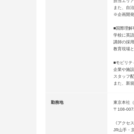
担当エリ
また、自
※企画開
■国際理解
学校に英語
講師の採
教育現場
■モビリテ
企業や施
スタッフ
また、新
勤務地
東京本社
〒108-
《アクセ
JR山手・