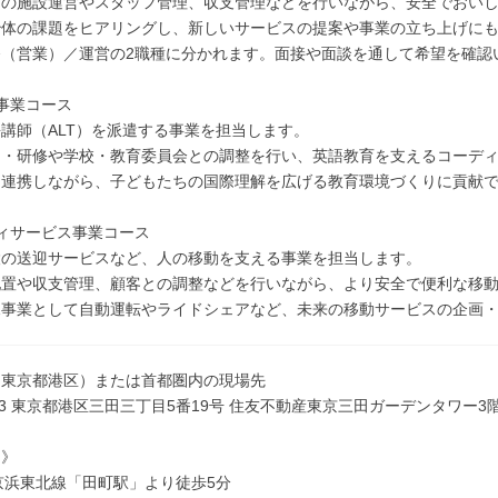
アの施設運営やスタッフ管理、収支管理などを行いながら、安全でおい
治体の課題をヒアリングし、新しいサービスの提案や事業の立ち上げに
発（営業）／運営の2職種に分かれます。面接や面談を通して希望を確認
事業コース
講師（ALT）を派遣する事業を担当します。
用・研修や学校・教育委員会との調整を行い、英語教育を支えるコーデ
と連携しながら、子どもたちの国際理解を広げる教育環境づくりに貢献
ィサービス事業コース
設の送迎サービスなど、人の移動を支える事業を担当します。
配置や収支管理、顧客との調整などを行いながら、より安全で便利な移
規事業として自動運転やライドシェアなど、未来の移動サービスの企画
（東京都港区）または首都圏内の現場先
0073 東京都港区三田三丁目5番19号 住友不動産東京三田ガーデンタワー3
ス》
京浜東北線「田町駅」より徒歩5分