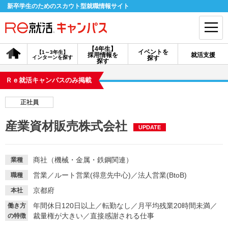
新卒学生のためのスカウト型就職情報サイト
【4年生】
イベントを
【1～3年生】
採用情報を
就活支援
インターンを探す
探す
会員登録
ログイン
探す
Ｒｅ就活キャンパスのみ掲載
会員ID・パスワードを忘れた方はこちら
正社員
探す
産業資材販売株式会社
UPDATE
【4年生】
【4年生】
【1～3年生】
採用情報を探す
説明会を探す
インターンを探す
商社（機械・金属・鉄鋼関連）
業種
営業
／
ルート営業(得意先中心)
／
法人営業(BtoB)
職種
イベントを探す
スカウト
お知らせ
京都府
本社
年間休日120日以上
／
転勤なし
／
月平均残業20時間未満
／
働き方
裁量権が大きい
／
直接感謝される仕事
の特徴
就活ノウハウ・サポート