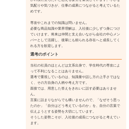
てほしいと考えています。
気配りや気づきが、仕事の成果につながると考えているた
めです。
専攻やこれまでの知識は問いません。
必要な商品知識や業界理解は、入社後に少しずつ身につけ
ていけます。将来は仲間と支え合いながら会社の中心メン
バーとして活躍し、後輩にも頼られる存在へと成長してく
れる方を歓迎します。
選考のポイント
当社の社員のほとんどは文系出身で、学生時代の専攻によ
って不利になることはありません。
選考で重視しているのは、知識量や話し方の上手さではな
く、その方自身の人柄や考え方です。
面接では、用意した答えをきれいに話す必要はありませ
ん。
言葉に詰まりながらでも構いませんので、「なぜそう思っ
たのか」「自分はどう考えているのか」を、自分の言葉で
伝えようとする姿勢を大切にしています。
そうした姿勢こそが、入社後の成長につながると考えてい
ます。