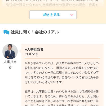
造現場の課題に合わせて産業用機械や装置などの選定・提案も
行えるようステップアップを目指していきます。
続きを見る
《入社1年目》
入社後は社内外で新人研修を行います。研修終了後は配送業務
社員に聞く！会社のリアル
や内勤業務を行いながら、取扱い商品や仕事の流れを学んでい
きます。また、機械メーカーの勉強会等にも参加しながら知識
を身に付けていきます。
↓
■人事担当者
《入社3年目》
コメント
先輩の営業に同行し、商談の流れや関係づくりを学びながら、
人事担当
当社が求めているのは、少人数の組織の中で一人ひとりの
段階的に顧客を引き継ぎます。勉強会やフォロー体制のもと、
者
役割を大切にしながら、周囲と協力して成長していける方
現場の課題を自分の言葉で捉え、最適な提案ができる営業へ成
です。多くの方を一度に採用するのではなく、数名ずつ丁
長してほしいと考えています。
寧に育てていく環境の中で、自分のペースで着実に力を伸
↓
ばしてほしいと考えています。
《入社5年目》
仕事は、お客様との日々のやり取りを通じて信頼関係を築
指示された仕事だけでなく、自ら考えて提案できる営業へ成長
いていきます。そのため、特別なスキルよりも、人と関わ
し、後輩のサポートにも挑戦していただきます。将来は「困っ
ることを前向きに楽しめる方や、相手の話に耳を傾け、誰
たら相談したい」と頼られ、社内外をつなぐ存在として活躍し
かの役に立ちたいと思える姿勢を重視しています。小さな