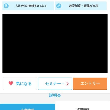
教育制度・研修が充実
入社3年以内離職率15％以下
就活支援
就活コラム
就活ノウハウが満載！
お役立ち記事・相談室など
適職診断
就活チャンネル
あなたに合う仕事を診断！
動画で対策講座をチェック
就活ニュースペーパー
よくある質問
就活時事ニュースを更新
不明点があればこちら
エントリー
気になる
セミナー・
説明会
採用情報