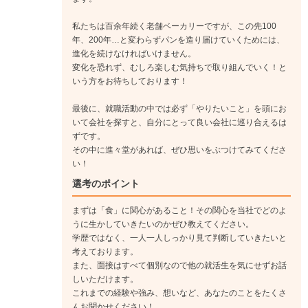
私たちは百余年続く老舗ベーカリーですが、この先100
年、200年…と変わらずパンを造り届けていくためには、
進化を続けなければいけません。
変化を恐れず、むしろ楽しむ気持ちで取り組んでいく！と
いう方をお待ちしております！
最後に、就職活動の中では必ず「やりたいこと」を頭にお
いて会社を探すと、自分にとって良い会社に巡り合えるは
ずです。
その中に進々堂があれば、ぜひ思いをぶつけてみてくださ
い！
選考のポイント
まずは「食」に関心があること！その関心を当社でどのよ
うに生かしていきたいのかぜひ教えてください。
学歴ではなく、一人一人しっかり見て判断していきたいと
考えております。
また、面接はすべて個別なので他の就活生を気にせずお話
しいただけます。
これまでの経験や強み、想いなど、あなたのことをたくさ
んお聞かせください！