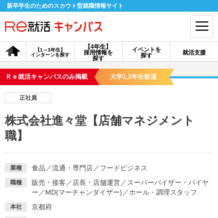
新卒学生のためのスカウト型就職情報サイト
【4年生】
イベントを
【1～3年生】
採用情報を
就活支援
インターンを探す
探す
会員登録
ログイン
探す
Ｒｅ就活キャンパスのみ掲載
大学1,2年生歓迎
会員ID・パスワードを忘れた方はこちら
正社員
探す
株式会社進々堂【店舗マネジメント
職】
【4年生】
【4年生】
【1～3年生】
採用情報を探す
説明会を探す
インターンを探す
食品
／
流通・専門店
／
フードビジネス
業種
イベントを探す
スカウト
お知らせ
販売・接客
／
店長・店舗運営
／
スーパーバイザー・バイヤ
職種
ー
／
MD(マーチャンダイザー)
／
ホール・調理スタッフ
京都府
本社
就活ノウハウ・サポート