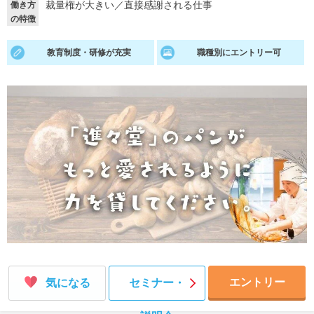
裁量権が大きい
／
直接感謝される仕事
働き方
の特徴
就活支援
就活コラム
就活ノウハウが満載！
お役立ち記事・相談室など
教育制度・研修が充実
職種別にエントリー可
適職診断
就活チャンネル
あなたに合う仕事を診断！
動画で対策講座をチェック
就活ニュースペーパー
よくある質問
就活時事ニュースを更新
不明点があればこちら
エントリー
気になる
セミナー・