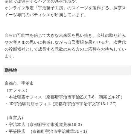
茶房で提供をするパフェの具材作成や、
オンライン限定「宇治菓子工房」のスイーツを製作する、抹茶ス
イーツ専門のパティシエが所属しています。
自らの可能性を信じて大きな未来図を思い描き、会社の取り組み
やお客さまの思いに共感しながら自己実現を果たせる方、次世代
の幹部候補として成長する意欲のある方のご応募をお待ちしてい
ます。
勤務地
京都市、宇治市
（オフィス）
・本社朝霧オフィス（京都府宇治市宇治乙方7-8 朝霧ビル2F）
・JR宇治駅前店オフィス (京都府宇治市宇治宇文字16-1 2F)
（直営店）
・宇治本店（京都府宇治市莵道荒槙19-3）
・平等院店 (京都府宇治市宇治蓮華31－1)