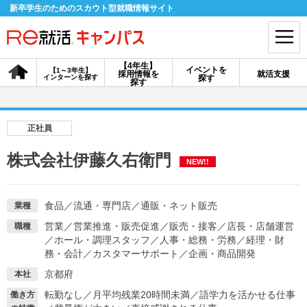
新卒学生のためのスカウト型就職情報サイト
【4年生】
イベントを
【1～3年生】
採用情報を
就活支援
インターンを探す
探す
会員登録
ログイン
探す
会員ID・パスワードを忘れた方はこちら
正社員
探す
株式会社伊藤久右衛門
NEW!!
【4年生】
【4年生】
【1～3年生】
採用情報を探す
説明会を探す
インターンを探す
食品
／
流通・専門店
／
通販・ネット販売
業種
営業
／
営業推進・販売促進
／
販売・接客
／
店長・店舗運営
職種
／
ホール・調理スタッフ
／
人事・総務・労務
／
経理・財
イベントを探す
務・会計
／
カスタマーサポート
スカウト
／
企画・商品開発
お知らせ
京都府
本社
転勤なし
／
月平均残業20時間未満
／
語学力を活かせる仕事
就活ノウハウ・サポート
働き方