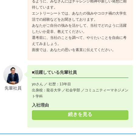
るように、みなさんにはチャレンジ精神や新しい発想に期
待しています。
（入社13年目キャリア例）
エントリーシートでは、あなたの強みやコロナ禍の大学生
入社後3年間は本店に配属。1年目は研修と現場を通して基礎を
活での経験などをお聞きしております。
学び、2年目にはお茶のおいしさを分かりやすく伝える工夫に
あなたがご自分の強みを活かして、当社でどのように活躍
注力。
したいか是非、教えてください。
社内で最もお茶を販売する目標をたて、3年目に1日300本の新
選考前に、当社のことを調べて、やりたいことを自由に考
茶を販売し、販売数の記録を更新しました。
えてみましょう。
面接では、あなたの思いを素直に伝えてください。
その後、販売以外の業務にも挑戦したいと希望していたことを
きっかけに人事広報室へ異動し、現在は外商部課長として、営
業戦略の推進を担っています。
■活躍している先輩社員
yoさん ／ 社歴：13年目
《入社1年目》
先輩社員
出身校：龍谷大学 ／社会学部 ／コミュニティーマネジメン
※上記内容の社員例
ト学科
本店販売勤務。基本業務を学び、「お茶の知識」「お客さま視
入社理由
点」「社員の心構え」の3つを身につけました
↓
続きを見る
《入社4年目》
人事広報室に配属となり、新たな分野での業務にこれまでの経
験を活かしながら、さまざまなことに挑戦しました。