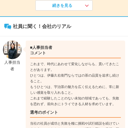
できるよう、企画・サポート業務に従事。
続きを見る
現在は、JR宇治駅前店および祇園四条店にて、茶房・厨房のマ
ネージャー兼店長として、両店舗の運営を担っています。
社員に聞く！会社のリアル
《入社1年目》
※上記内容の社員例
ＪＲ宇治駅前店茶房勤務
↓
■人事担当者
《入社2年目》
コメント
ＪＲ宇治駅前店茶房の副店長就任
人事担当
これまで、時代にあわせて変化しながらも、貫いてきたこ
↓
者
とがあります。
《入社4年目》
ひとつは、伊藤久右衛門ならではの茶の品質を追求し続け
店舗企画室にて5年間、企画・サポート業務に従事
ること。
↓
もうひとつは、宇治茶の魅力を広く伝えるために、常に新
《入社9年目》
しい感覚を取り入れること。
これまで経験したことのない未知の領域であっても、失敗
JR宇治駅前店および祇園四条店茶房・厨房のマネージャーとし
を恐れず、前向きにトライできる人材を求めています。
て2店舗を統括
選考のポイント
総合職
当社の社員が成功と失敗を糧に挑戦や試行錯誤を続けてい