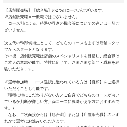
【店舗販売職】【総合職】の2つのコースがございます。
※店舗販売職＝一般職ではございません。
コース別による、待遇や昇進の機会等についての違いは一切ご
ざいません。
次世代の幹部候補生として、どちらのコースもまずは店舗スタッ
フからスタートとなります。
その後、店舗販売職は店舗のスペシャリストを目指し、総合職は
ご本人の意志や能力、特性に応じて、さまざまな部門・職種を経
験いただきます。
※選考参加時、コース選択に迷われている方は【併願】をご選択
いただくことも可能です。
（職種に特にこだわりがない方／ご自身でどちらのコースが向い
ているか判断が難しい方／両コースに興味がある方におすすめで
す。）
なお、二次面接からは【総合職】または【店舗販売職】のいず
れかで選考にお進みいただきます。