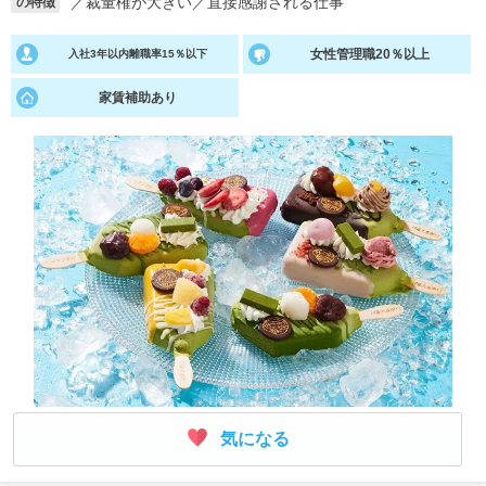
／
裁量権が大きい
／
直接感謝される仕事
の特徴
就活支援
就活コラム
女性管理職20％以上
入社3年以内離職率15％以下
就活ノウハウが満載！
お役立ち記事・相談室など
家賃補助あり
適職診断
就活チャンネル
あなたに合う仕事を診断！
動画で対策講座をチェック
就活ニュースペーパー
よくある質問
就活時事ニュースを更新
不明点があればこちら
気になる