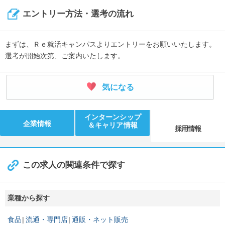
↓
エントリー方法・選考の流れ
《入社6年目》
新しい挑戦の場として外商部へ異動。現在は課長として営業戦
略の推進を担います。
まずは、Ｒｅ就活キャンパスよりエントリーをお願いいたします。
選考が開始次第、ご案内いたします。
気になる
インターンシップ
企業情報
＆キャリア情報
採用情報
この求人の関連条件で探す
業種から探す
食品
流通・専門店
通販・ネット販売