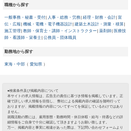
職種から探す
一般事務・秘書・受付
人事・総務・労務
経理・財務・会計
宣
伝・広報
機械・電機・電子機器設計
建築土木設計・測量・積算
施工管理
教師・保育士・講師・インストラクター
薬剤師
医療技
師・看護師・栄養士
公務員・団体職員
勤務地から探す
東海・中部
愛知県
●検索条件及び掲載内容について
本サイトの求人情報は、広告主の責任に基づき情報を掲載しています。正
確で詳しい求人情報を目指し、 弊社による掲載内容の確認を随時行って
おりますが、掲載情報の内容についてすべてを保証しているわけではあり
ません。
就職活動の際には、雇用形態・勤務時間・休日休暇・給与・待遇などの詳
細情報をご自身で十分に確認して頂きますようお願い致します。
万一、掲載内容と事実に相違があった際は、下記問い合わせフォームより