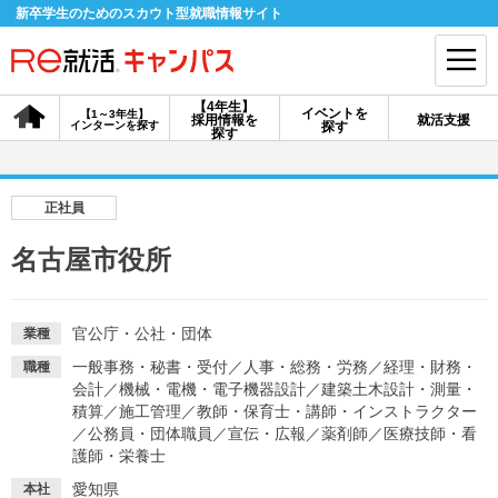
新卒学生のためのスカウト型就職情報サイト
【4年生】
イベントを
【1～3年生】
採用情報を
就活支援
インターンを探す
探す
会員登録
ログイン
探す
会員ID・パスワードを忘れた方はこちら
正社員
探す
名古屋市役所
【4年生】
【4年生】
【1～3年生】
採用情報を探す
説明会を探す
インターンを探す
官公庁・公社・団体
業種
一般事務・秘書・受付
／
人事・総務・労務
／
経理・財務・
職種
会計
／
機械・電機・電子機器設計
／
建築土木設計・測量・
イベントを探す
積算
／
施工管理
／
教師・保育士・講師・インストラクター
スカウト
お知らせ
／
公務員・団体職員
／
宣伝・広報
／
薬剤師
／
医療技師・看
護師・栄養士
就活ノウハウ・サポート
愛知県
本社