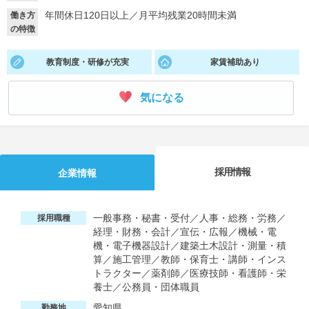
年間休日120日以上
／
月平均残業20時間未満
働き方
就活支援
就活コラム
の特徴
就活ノウハウが満載！
お役立ち記事・相談室など
教育制度・研修が充実
家賃補助あり
適職診断
就活チャンネル
あなたに合う仕事を診断！
動画で対策講座をチェック
気になる
就活ニュースペーパー
よくある質問
就活時事ニュースを更新
不明点があればこちら
採用情報
企業情報
一般事務・秘書・受付／人事・総務・労務／
採用職種
経理・財務・会計／宣伝・広報／機械・電
機・電子機器設計／建築土木設計・測量・積
算／施工管理／教師・保育士・講師・インス
トラクター／薬剤師／医療技師・看護師・栄
養士／公務員・団体職員
愛知県
勤務地