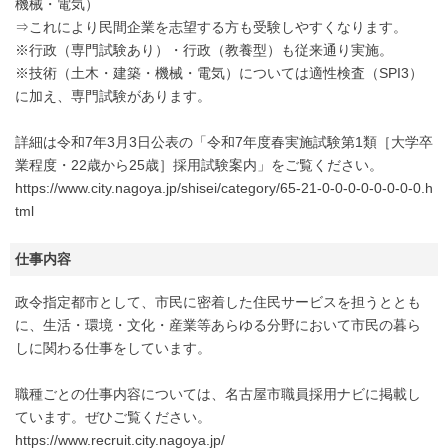
機械・電気）
⇒これにより民間企業を志望する方も受験しやすくなります。
※行政（専門試験あり）・行政（教養型）も従来通り実施。
※技術（土木・建築・機械・電気）については適性検査（SPI3）
に加え、専門試験があります。
詳細は令和7年3月3日公表の「令和7年度春実施試験第1類［大学卒
業程度・22歳から25歳］採用試験案内」をご覧ください。
https://www.city.nagoya.jp/shisei/category/65-21-0-0-0-0-0-0-0-0.h
tml
仕事内容
政令指定都市として、市民に密着した住民サービスを担うととも
に、生活・環境・文化・産業等あらゆる分野において市民の暮ら
しに関わる仕事をしています。
職種ごとの仕事内容については、名古屋市職員採用ナビに掲載し
ています。ぜひご覧ください。
https://www.recruit.city.nagoya.jp/