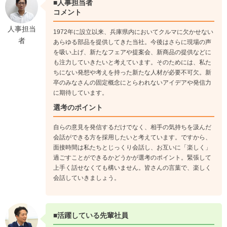
物流部門での経験を積んだ後は、営業・受注・企画など、さま
■人事担当者
ざまな部署にチャレンジ！！
コメント
3年目からは、さらに活躍の場が広がり、自分の強みを活かし
人事担当
1972年に設立以来、兵庫県内においてクルマに欠かせない
ながらキャリアの幅を広げていけます。
者
あらゆる部品を提供してきた当社。今後はさらに現場の声
を吸い上げ、新たなフェアや提案会、新商品の提供などに
も注力していきたいと考えています。そのためには、私た
ちにない発想や考えを持った新たな人材が必要不可欠。新
卒のみなさんの固定概念にとらわれないアイデアや発信力
に期待しています。
選考のポイント
自らの意見を発信するだけでなく、相手の気持ちを汲んだ
会話ができる方を採用したいと考えています。ですから、
面接時間は私たちとじっくり会話し、お互いに「楽しく」
過ごすことができるかどうかが選考のポイント。緊張して
上手く話せなくても構いません。皆さんの言葉で、楽しく
会話していきましょう。
■活躍している先輩社員