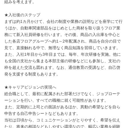
組みを考えます。
★入社後のステップ
まずは約1カ月かけて、会社の制度や業務の説明などを座学にて行
うほか、自動車関連部品をはじめとした商材を取り扱うフロア業
務にて新入社員研修を行います。その後、商品の入出庫を中心と
した各店フロアグループへ約1～2年配属され、商品を自分の目で
見て、直接触れる中で、無理なく商品知識を習得していきます。
また、入社1年目から3年目までは、毎年、年次研修を実施。他に
も全国の支社から集まる本部主催の研修などにも参加し、支社の
枠を超えた交流も図れます。なお、通信教育の受講など、自己啓
発を支援する制度もあります。
★キャリアビジョンの実現へ
総合職として、最初に配属された部署だけでなく、ジョブローテ
ーションを行い、すべての職種に就く可能性があります。
また、定期的に上司との面談があるほか、異動の希望などを自ら
申告する自己申告シートなどもあります。
当社は日頃から、コミュニケーションがとりやすく、希望を伝え
たり、将来の相談などもしやすい環境なので、幅広い業務を経験