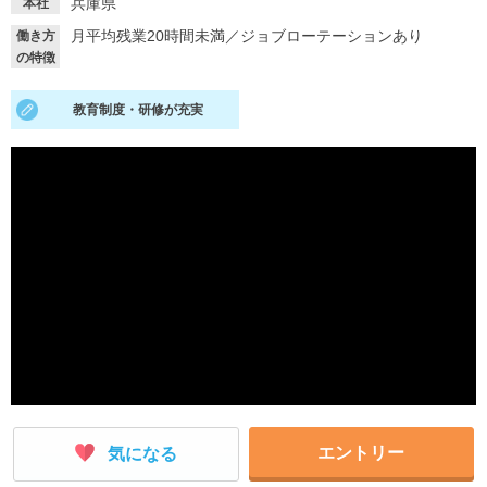
兵庫県
本社
月平均残業20時間未満
／
ジョブローテーションあり
働き方
就活支援
就活コラム
の特徴
就活ノウハウが満載！
お役立ち記事・相談室など
教育制度・研修が充実
適職診断
就活チャンネル
あなたに合う仕事を診断！
動画で対策講座をチェック
就活ニュースペーパー
よくある質問
就活時事ニュースを更新
不明点があればこちら
エントリー
気になる