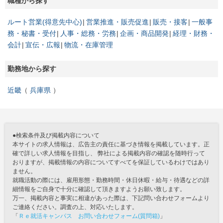
職種から探す
ルート営業(得意先中心)
営業推進・販売促進
販売・接客
一般事
務・秘書・受付
人事・総務・労務
企画・商品開発
経理・財務・
会計
宣伝・広報
物流・在庫管理
勤務地から探す
近畿
兵庫県
●検索条件及び掲載内容について
本サイトの求人情報は、広告主の責任に基づき情報を掲載しています。正
確で詳しい求人情報を目指し、 弊社による掲載内容の確認を随時行って
おりますが、掲載情報の内容についてすべてを保証しているわけではあり
ません。
就職活動の際には、雇用形態・勤務時間・休日休暇・給与・待遇などの詳
細情報をご自身で十分に確認して頂きますようお願い致します。
万一、掲載内容と事実に相違があった際は、下記問い合わせフォームより
ご連絡ください。調査の上、対応いたします。
「
Ｒｅ就活キャンパス お問い合わせフォーム(質問箱)
」