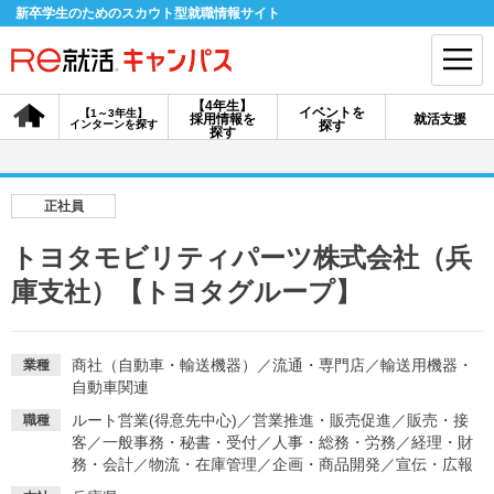
新卒学生のためのスカウト型就職情報サイト
【4年生】
イベントを
【1～3年生】
採用情報を
就活支援
インターンを探す
探す
会員登録
ログイン
探す
会員ID・パスワードを忘れた方はこちら
正社員
探す
トヨタモビリティパーツ株式会社（兵
庫支社）【トヨタグループ】
【4年生】
【4年生】
【1～3年生】
採用情報を探す
説明会を探す
インターンを探す
商社（自動車・輸送機器）
／
流通・専門店
／
輸送用機器・
業種
自動車関連
イベントを探す
スカウト
お知らせ
ルート営業(得意先中心)
／
営業推進・販売促進
／
販売・接
職種
客
／
一般事務・秘書・受付
／
人事・総務・労務
／
経理・財
務・会計
／
物流・在庫管理
／
企画・商品開発
／
宣伝・広報
就活ノウハウ・サポート