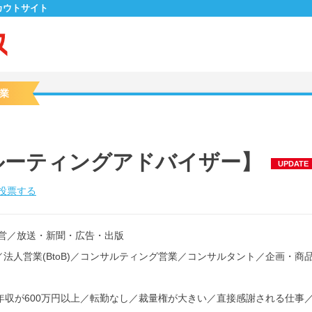
カウトサイト
業
ルーティングアドバイザー】
UPDATE
投票する
営
／
放送・新聞・広告・出版
／
法人営業(BtoB)
／
コンサルティング営業
／
コンサルタント
／
企画・商
年収が600万円以上
／
転勤なし
／
裁量権が大きい
／
直接感謝される仕事