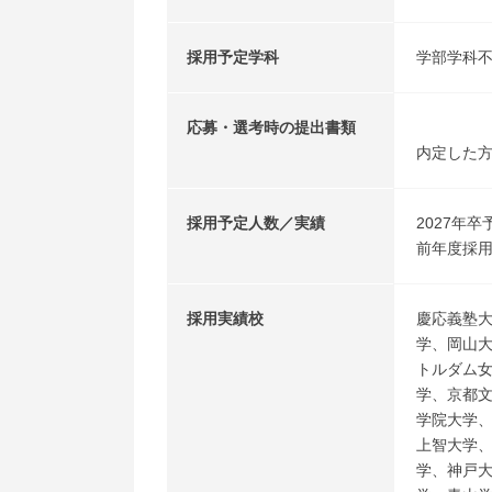
採用予定学科
学部学科
応募・選考時の提出書類
内定した
採用予定人数／実績
2027年卒
前年度採用
採用実績校
慶応義塾
学、岡山
トルダム
学、京都
学院大学
上智大学
学、神戸