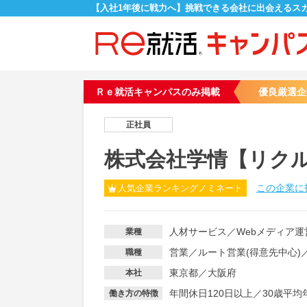
【入社1年後に戦力へ】挑戦できる会社に出会えるス
Ｒｅ就活キャンパスのみ掲載
優良厳選企
正社員
株式会社学情【リク
この企業に
人気企業ランキングノミネート
人材サービス
／
Webメディア運
業種
営業
／
ルート営業(得意先中心)
職種
東京都／大阪府
本社
年間休日120日以上
／
30歳平均
働き方の特徴