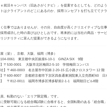
Ｒｅ就活キャンパス（旧あさがくナビ）」を提案するとしても、どのよ
ントはクライアントのどこにあるのか、採用コンセプトを打ち立ててク
。
いく仕事ではありませんが、その分、自由度が高くクリエイティブな仕
で採用成功した時の喜びはひとしおです。将来的には当社の商品・サー
オリジナリティに富んだ提案ができるようになります。
古屋（栄）、京都、大阪、福岡（博多）
04-0061 東京都中央区銀座6-10-1 GINZA SIX 9階
】〒530-0001 大阪市北区梅田2-5-10 学情梅田コンパス
】〒460-0003 名古屋市中区錦 2-20-15 広小路クロスタワー 12 階
】〒600-8007 京都府京都市下京区四条通東洞院東入立売西町60 
】 〒812-0011 福岡市博多区博多駅前2-1-1 福岡朝日ビル8階
全員、転勤のない「エリア限定職」です。
後に受験可能になる総合職試験に合格すると、全国転勤のある「総合職