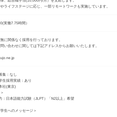
律、総合職手当(10,000円/月）を支給します。
績やライフステージに応じ、一部リモートワークも実施しています。
:00(実働7.75時間）
有無に関係なく採用を行っております。
お問い合わせに関しては下記アドレスからお願いいたします。
jo.ne.jp
募集：なし
学生採用実績：あり
本社(東京)
件＞
力：日本語能力試験（JLPT）「N2以上」希望
留学生へのメッセージ＞