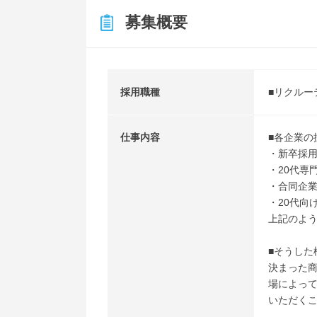
募集概要
採用職種
■リクル
仕事内容
■各企業
・新卒採
・20代専
・合同企
・20代向
上記のよ
■そうし
決まった
場によっ
いただく