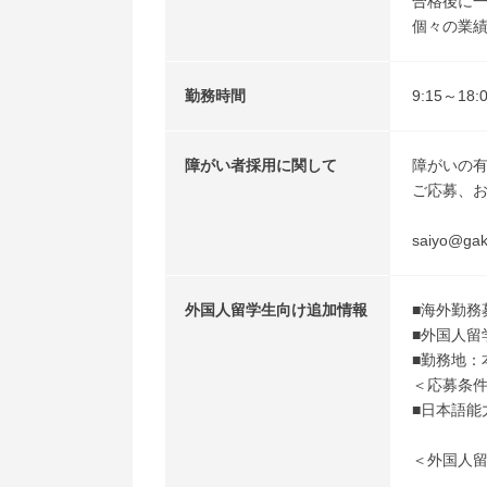
合格後に一
個々の業
勤務時間
9:15～18
障がい者採用に関して
障がいの
ご応募、
saiyo@gaku
外国人留学生向け追加情報
■海外勤務
■外国人留
■勤務地：
＜応募条
■日本語能
＜外国人