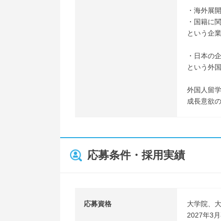
・海外展
・国籍に
という企
・日本の
という外
外国人留
成長意欲
応募条件・採用実績
応募資格
大学院、
2027年