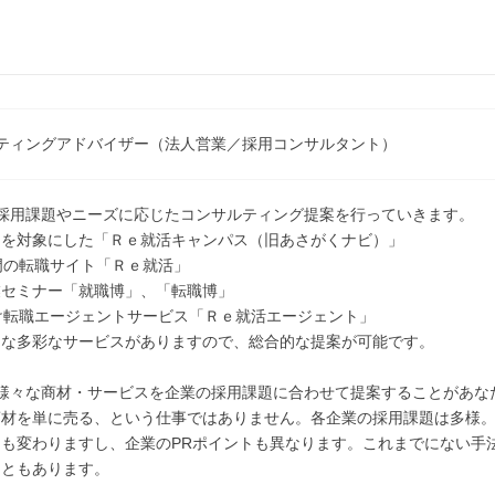
ーティングアドバイザー（法人営業／採用コンサルタント）
の採用課題やニーズに応じたコンサルティング提案を行っていきます。
用を対象にした「Ｒｅ就活キャンパス（旧あさがくナビ）」
門の転職サイト「Ｒｅ就活」
業セミナー「就職博」、「転職博」
け転職エージェントサービス「Ｒｅ就活エージェント」
うな多彩なサービスがありますので、総合的な提案が可能です。
た様々な商材・サービスを企業の採用課題に合わせて提案することがあな
商材を単に売る、という仕事ではありません。各企業の採用課題は多様
ても変わりますし、企業のPRポイントも異なります。これまでにない手
こともあります。