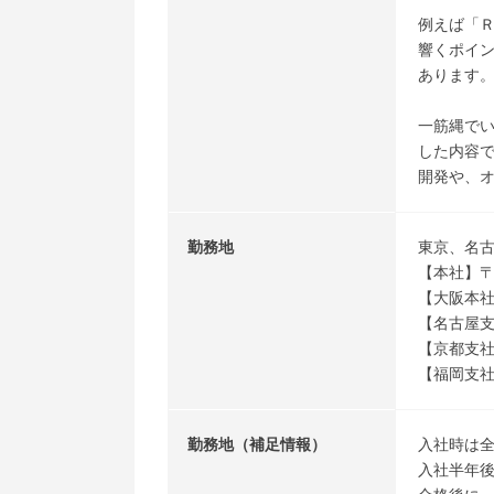
例えば「
響くポイ
あります
一筋縄で
した内容
開発や、
勤務地
東京、名
【本社】〒1
【大阪本社
【名古屋支社
【京都支社
【福岡支社
勤務地（補足情報）
入社時は
入社半年