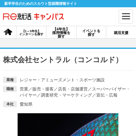
新卒学生のためのスカウト型就職情報サイト
【4年生】
イベントを
【1～3年生】
採用情報を
就活支援
インターンを探す
探す
会員登録
ログイン
探す
会員ID・パスワードを忘れた方はこちら
株式会社セントラル（コンコルド）
探す
レジャー・アミューズメント・スポーツ施設
業種
【4年生】
【4年生】
【1～3年生】
営業
／
販売・接客
／
店長・店舗運営
／
スーパーバイザー・
職種
採用情報を探す
説明会を探す
インターンを探す
バイヤー
／
調査研究・マーケティング
／
宣伝・広報
愛知県
本社
イベントを探す
スカウト
お知らせ
就活ノウハウ・サポート