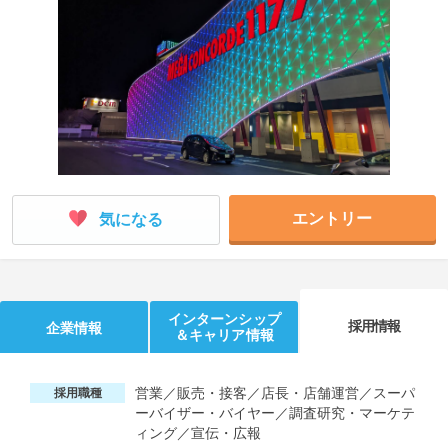
就活支援
就活コラム
就活ノウハウが満載！
お役立ち記事・相談室など
適職診断
就活チャンネル
あなたに合う仕事を診断！
動画で対策講座をチェック
就活ニュースペーパー
よくある質問
就活時事ニュースを更新
不明点があればこちら
エントリー
気になる
インターンシップ
採用情報
企業情報
＆キャリア情報
営業／販売・接客／店長・店舗運営／スーパ
採用職種
ーバイザー・バイヤー／調査研究・マーケテ
ィング／宣伝・広報