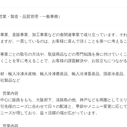
営業・製造・品質管理・一般事務）
事事業、直販事業、加工事業などの食関連事業で成り立っています。そ
りますが、一貫しているのは、お客様に喜んで頂くことを第一に考える
の事業ごとの取引の方法や、取扱商品などの専門知識を身に付けていく
頂くことを常に考えることで、お客様の課題解決や、お役立ちにつなが
商材：輸入冷凍水産物、輸入冷凍農産品、輸入冷凍畜産品、国産水産品
自社製品など
 営業内容
を中心に販路をもち、大阪府下、淡路島の他、神戸などを商圏としてエリ
取引先様のニーズに合わせて日々の配達と、季節やメニュー変更に応じ
材ニーズが増しており、益々活躍の場が広がっています。
 営業内容