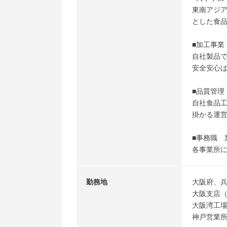
東南アジ
とした食
■加工事業
自社製品
安全安心
■品質管理
自社食品工
掛かる運
■事務職 
各事業所
勤務地
大阪府、
大阪支店
大阪湾工
神戸営業