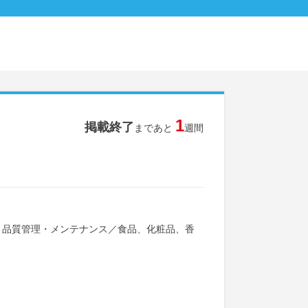
1
掲載終了
まであと
週間
・品質管理・メンテナンス
／
食品、化粧品、香