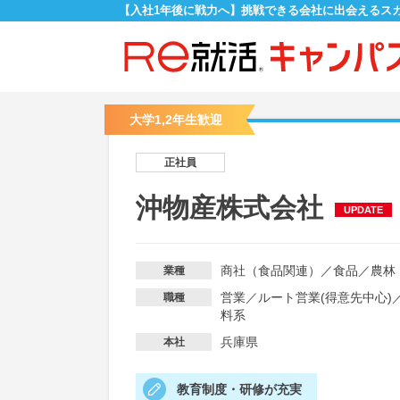
【入社1年後に戦力へ】挑戦できる会社に出会えるス
大学1,2年生歓迎
正社員
沖物産株式会社
UPDATE
商社（食品関連）
／
食品
／
農林
業種
営業
／
ルート営業(得意先中心)
職種
料系
兵庫県
本社
教育制度・研修が充実