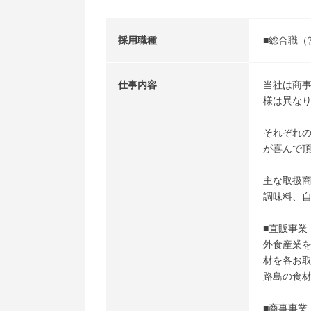
採用職種
■総合職（
仕事内容
当社は商
様は異な
それぞれ
が喜んで
主な取扱
調味料、
■直販事業
外食産業
材を各お
路島の食
■商事事業