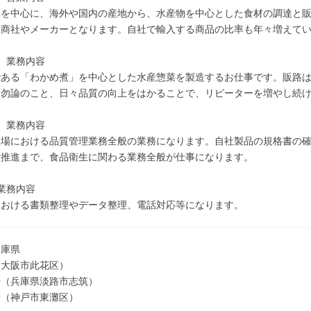
アを中心に、海外や国内の産地から、水産物を中心とした食材の調達と
品商社やメーカーとなります。自社で輸入する商品の比率も年々増えて
 業務内容
である「わかめ煮」を中心とした水産惣菜を製造するお仕事です。販路
は勿論のこと、日々品質の向上をはかることで、リピーターを増やし続
 業務内容
場における品質管理業務全般の業務になります。自社製品の規格書の確
営推進まで、食品衛生に関わる業務全般が仕事になります。
業務内容
における書類整理やデータ整理、電話対応等になります。
兵庫県
（大阪市此花区）
場（兵庫県淡路市志筑）
所（神戸市東灘区）