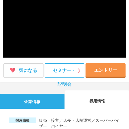
就活支援
就活コラム
就活ノウハウが満載！
お役立ち記事・相談室など
適職診断
就活チャンネル
あなたに合う仕事を診断！
動画で対策講座をチェック
就活ニュースペーパー
よくある質問
就活時事ニュースを更新
不明点があればこちら
エントリー
気になる
セミナー・
説明会
採用情報
企業情報
販売・接客／店長・店舗運営／スーパーバイ
採用職種
ザー・バイヤー