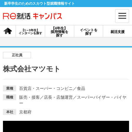
新卒学生のためのスカウト型就職情報サイト
【4年生】
イベントを
【1～3年生】
採用情報を
就活支援
インターンを探す
探す
会員登録
ログイン
探す
会員ID・パスワードを忘れた方はこちら
正社員
探す
株式会社マツモト
【4年生】
【4年生】
【1～3年生】
採用情報を探す
説明会を探す
インターンを探す
百貨店・スーパー・コンビニ
／
食品
業種
販売・接客
／
店長・店舗運営
／
スーパーバイザー・バイヤ
職種
ー
イベントを探す
スカウト
お知らせ
京都府
本社
就活ノウハウ・サポート