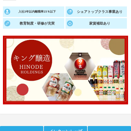
就活支援
就活コラム
シェアトップクラス事業あり
入社3年以内離職率15％以下
就活ノウハウが満載！
お役立ち記事・相談室など
教育制度・研修が充実
家賃補助あり
適職診断
就活チャンネル
あなたに合う仕事を診断！
動画で対策講座をチェック
就活ニュースペーパー
よくある質問
就活時事ニュースを更新
不明点があればこちら