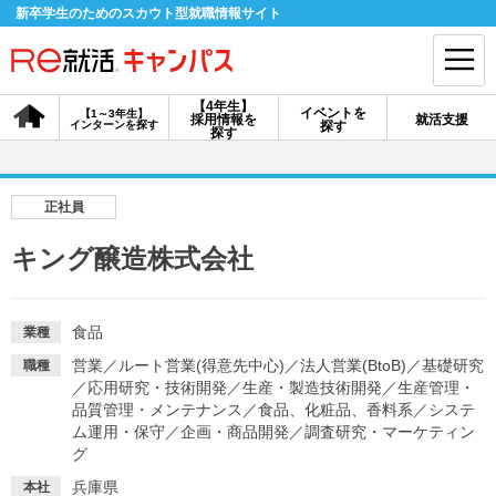
新卒学生のためのスカウト型就職情報サイト
【4年生】
イベントを
【1～3年生】
採用情報を
就活支援
インターンを探す
探す
会員登録
ログイン
探す
会員ID・パスワードを忘れた方はこちら
正社員
探す
キング醸造株式会社
【4年生】
【4年生】
【1～3年生】
採用情報を探す
説明会を探す
インターンを探す
食品
業種
営業
／
ルート営業(得意先中心)
／
法人営業(BtoB)
／
基礎研究
職種
／
応用研究・技術開発
／
生産・製造技術開発
／
生産管理・
イベントを探す
品質管理・メンテナンス
スカウト
／
食品、化粧品、香料系
お知らせ
／
システ
ム運用・保守
／
企画・商品開発
／
調査研究・マーケティン
グ
就活ノウハウ・サポート
兵庫県
本社