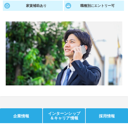
家賃補助あり
職種別にエントリー可
就活支援
就活コラム
就活ノウハウが満載！
お役立ち記事・相談室など
適職診断
就活チャンネル
あなたに合う仕事を診断！
動画で対策講座をチェック
就活ニュースペーパー
よくある質問
就活時事ニュースを更新
不明点があればこちら
インターンシップ
企業情報
採用情報
＆キャリア情報