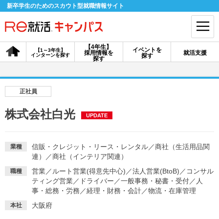
新卒学生のためのスカウト型就職情報サイト
【4年生】
イベントを
【1～3年生】
採用情報を
就活支援
インターンを探す
探す
会員登録
ログイン
探す
会員ID・パスワードを忘れた方はこちら
正社員
探す
株式会社白光
UPDATE
【4年生】
【4年生】
【1～3年生】
採用情報を探す
説明会を探す
インターンを探す
信販・クレジット・リース・レンタル
／
商社（生活用品関
業種
連）
／
商社（インテリア関連）
営業
／
ルート営業(得意先中心)
／
法人営業(BtoB)
／
コンサル
職種
イベントを探す
ティング営業
／
ドライバー
スカウト
／
一般事務・秘書・受付
お知らせ
／
人
事・総務・労務
／
経理・財務・会計
／
物流・在庫管理
大阪府
本社
就活ノウハウ・サポート