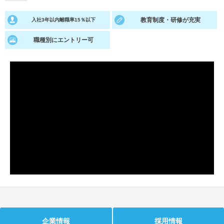
就活支援
就活コラム
教育制度・研修が充実
入社3年以内離職率15％以下
就活ノウハウが満載！
お役立ち記事・相談室など
職種別にエントリー可
適職診断
就活チャンネル
あなたに合う仕事を診断！
動画で対策講座をチェック
就活ニュースペーパー
よくある質問
就活時事ニュースを更新
不明点があればこちら
企業情報
採用情報