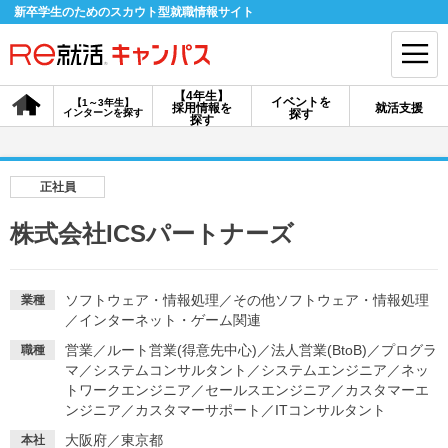
新卒学生のためのスカウト型就職情報サイト
【4年生】
イベントを
【1～3年生】
採用情報を
就活支援
インターンを探す
探す
会員登録
ログイン
探す
会員ID・パスワードを忘れた方はこちら
正社員
探す
株式会社ICSパートナーズ
【4年生】
【4年生】
【1～3年生】
採用情報を探す
説明会を探す
インターンを探す
ソフトウェア・情報処理
／
その他ソフトウェア・情報処理
業種
／
インターネット・ゲーム関連
営業
／
ルート営業(得意先中心)
／
法人営業(BtoB)
／
プログラ
職種
イベントを探す
マ
／
システムコンサルタント
スカウト
／
システムエンジニア
お知らせ
／
ネッ
トワークエンジニア
／
セールスエンジニア
／
カスタマーエ
ンジニア
／
カスタマーサポート
／
ITコンサルタント
就活ノウハウ・サポート
大阪府／東京都
本社