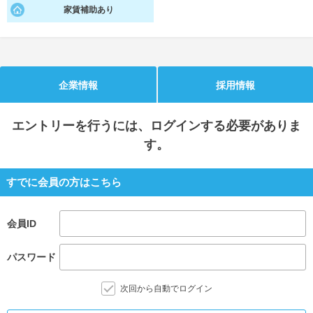
家賃補助あり
就活支援
就活コラム
就活ノウハウが満載！
お役立ち記事・相談室など
適職診断
就活チャンネル
企業情報
採用情報
あなたに合う仕事を診断！
動画で対策講座をチェック
エントリー
を行うには、ログインする必要がありま
就活ニュースペーパー
よくある質問
す。
就活時事ニュースを更新
不明点があればこちら
すでに会員の方はこちら
会員ID
パスワード
次回から自動でログイン