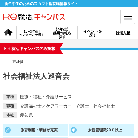
新卒学生のためのスカウト型就職情報サイト
【4年生】
イベントを
【1～3年生】
採用情報を
就活支援
インターンを探す
探す
会員登録
ログイン
探す
Ｒｅ就活キャンパスのみ掲載
会員ID・パスワードを忘れた方はこちら
正社員
探す
社会福祉法人巡音会
【4年生】
【4年生】
【1～3年生】
採用情報を探す
説明会を探す
インターンを探す
医療・福祉・介護サービス
業種
介護福祉士
／
ケアワーカー・介護士・社会福祉士
職種
イベントを探す
スカウト
お知らせ
愛知県
本社
教育制度・研修が充実
女性管理職20％以上
就活ノウハウ・サポート