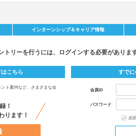
インターンシップ
＆キャリア情報
ントリー
を行うには、ログインする必要がありま
方はこちら
すでに
ベント案内など、さまざまな会
会員ID
。
パスワード
録！
わります！
次
録