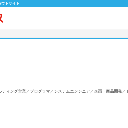
カウトサイト
ルティング営業
／
プログラマ
／
システムエンジニア
／
企画・商品開発
／