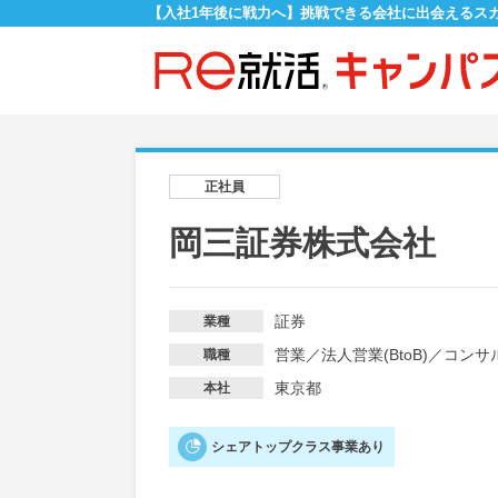
【入社1年後に戦力へ】挑戦できる会社に出会えるス
正社員
岡三証券株式会社
証券
業種
営業
／
法人営業(BtoB)
／
コンサ
職種
東京都
本社
シェアトップクラス事業あり