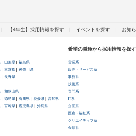
【4年生】採用情報を探す
イベントを探す
お知
希望の職種から採用情報を探す
県
山形県
福島県
営業系
県
東京都
神奈川県
販売・サービス系
県
長野県
事務系
技術系
県
和歌山県
専門系
県
徳島県
香川県
愛媛県
高知県
IT系
県
宮崎県
鹿児島県
沖縄県
企画系
医療・福祉系
クリエイティブ系
金融系