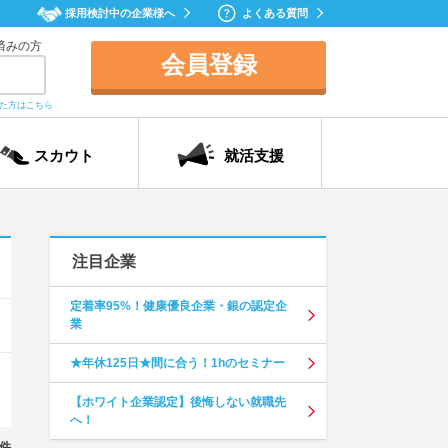
採用検討中の企業様へ
よくある質問
済みの方
会員登録
れた方はこちら
スカウト
就活支援
注目企業
定着率95%！健康優良企業・銀の認定企
業
★年休125日★間に合う！1hのセミナー
【ホワイト企業認定】後悔しない就職先
へ！
件